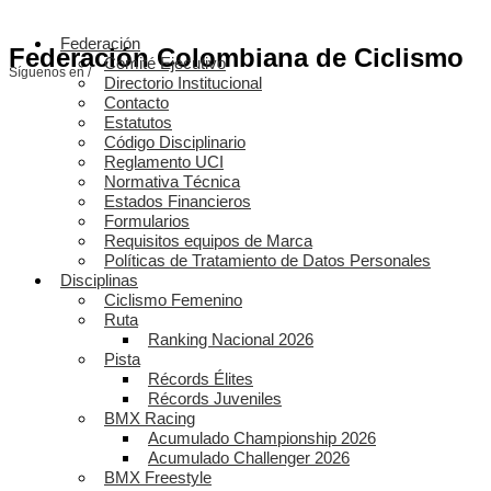
Federación
Federación Colombiana de Ciclismo
Comité Ejecutivo
Síguenos en /
Directorio Institucional
Contacto
Estatutos
Código Disciplinario
Reglamento UCI
Normativa Técnica
Estados Financieros
Formularios
Requisitos equipos de Marca
Políticas de Tratamiento de Datos Personales
Disciplinas
Ciclismo Femenino
Ruta
Ranking Nacional 2026
Pista
Récords Élites
Récords Juveniles
BMX Racing
Acumulado Championship 2026
Acumulado Challenger 2026
BMX Freestyle