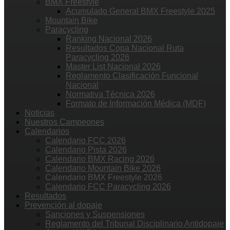
BMX Freestyle
Acumulado General BMX Freestyle 2025
Mountain Bike
Paracycling
Ranking Nacional 2026
Resultados Copa Nacional Ruta
Paracycling 2026
Master List Nacional 2026
Reglamento Clasificación Funcional
Nacional
Normativa Técnica 2026
Formato de Información Médica (MDF)
Noticias
Nuestros Campeones
Calendarios
Calendario FCC 2026
Calendario Pista 2026
Calendario BMX Racing 2026
Calendario Mountain Bike 2026
Calendario BMX Freestyle 2026
Calendario FCC Paracycling 2026
Resultados
Prevención al dopaje
Sanciones y Suspensiones
Reglamento del Tribunal Disciplinario Antidopaje