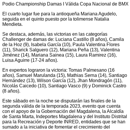
Podio Championship Damas I Válida Copa Nacional de BMX
El cuarto lugar fue para la antioqueña Mariana Agudelo,
seguida en el quinto puesto por la tolimense Natalia
Mendieta.
Se destaca, además, las victorias en las categorías
Challenger de damas de: Luciana Castillo (8 años), Camila
de la Hoz (9), Isabela García (10), Paula Valentina Flores
(11), Sharick Salguero (12), Mariana Peña (13), Valentina
Jiménez (14), Mariana Sainea (15), Laura Ramirez (16),
Luisa Aguirre (17-24 años).
En expertos lograron la victoria: Tomas Palmesano (16
años), Samuel Marulanda (15), Mathias Serna (14), Santiago
Hernández (13), Wilson García (12), Jhan Mondragón (11),
Nicolás Caicedo (10), Santiago Vasco (9) y Dominick Castro
(8 años).
Este sábado en la noche se disputarán las finales de la
segunda válida de la temporada 2023, evento que cuenta
con el apoyo de la Gobernación del Magdalena, la Alcaldía
de Santa Marta, Indeportes Magdalena y del Instituto Distrital
para la Recreación y Deporte INRED, entidades que se han
sumado a la iniciativa de fomentar el crecimiento del