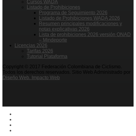
Cursos WADA
Listado de Prohibiciones
Programa de Seguimiento 2026
Listado de Prohibiciones WADA 2026
Resumen principales modificaciones y
notas explicativas 2026
Lista de prohibiciones 2026 versión ONAD
– Mindeporte
Licencias 2026
Tarifas 2026
Tutorial Plataforma
Copyright © 2017 Federación Colombiana de Ciclismo.
Todos los derechos reservados. Sitio Web Administrado por
Diseño Web. Impacto Web