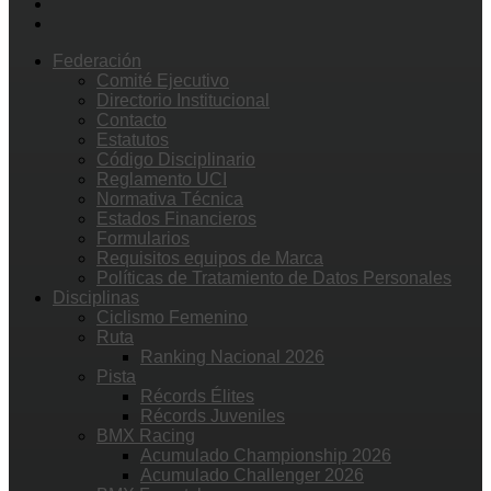
Federación
Comité Ejecutivo
Directorio Institucional
Contacto
Estatutos
Código Disciplinario
Reglamento UCI
Normativa Técnica
Estados Financieros
Formularios
Requisitos equipos de Marca
Políticas de Tratamiento de Datos Personales
Disciplinas
Ciclismo Femenino
Ruta
Ranking Nacional 2026
Pista
Récords Élites
Récords Juveniles
BMX Racing
Acumulado Championship 2026
Acumulado Challenger 2026