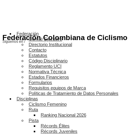
Federación
Federación Colombiana de Ciclismo
Comité Ejecutivo
Síguenos en /
Directorio Institucional
Contacto
Estatutos
Código Disciplinario
Reglamento UCI
Normativa Técnica
Estados Financieros
Formularios
Requisitos equipos de Marca
Políticas de Tratamiento de Datos Personales
Disciplinas
Ciclismo Femenino
Ruta
Ranking Nacional 2026
Pista
Récords Élites
Récords Juveniles