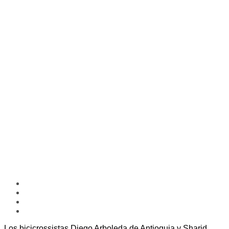
Los bicicrossistas Diego Arboleda de Antioquia y Sharid