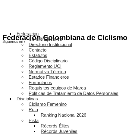
Federación
Federación Colombiana de Ciclismo
Comité Ejecutivo
Síguenos en /
Directorio Institucional
Contacto
Estatutos
Código Disciplinario
Reglamento UCI
Normativa Técnica
Estados Financieros
Formularios
Requisitos equipos de Marca
Políticas de Tratamiento de Datos Personales
Disciplinas
Ciclismo Femenino
Ruta
Ranking Nacional 2026
Pista
Récords Élites
Récords Juveniles