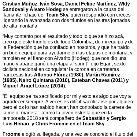
Cristian Muñoz, Iván Sosa, Daniel Felipe Martínez, Wldy
Sandoval y Álvaro Hodeg
se entregaron a la causa del
flamante fichaje del
Team Sky,
quien respondió con creces
liderando la avanzada con dos triunfos en las tres jornadas
de alta montaña.
“Muy contento por el resultado y todo lo que se hizo acá,
creo que este triunfo es de todo Colombia, de mi equipo y de
la Federación que ha confiado en nosotros, y que ha traído
un buen equipo para ayudarme en las etapas de montaña, y
también en el llano con Alvarito (Hodeg), que nos dio una
mano y aparte ganó una etapa al sprint”, dijo Egan, sexto
ciclista nacional en conquistar la corona en carreteras
francesas tras
Alfonso Flórez (1980), Martín Ramírez
(1985), Nairo Quintana (2010), Esteban Chaves (2011) y
Miguel Ángel López (2014).
“El equipo se ha sacrificado por mí y esto es algo que voy a
agradecer siempre. A veces es difícil sacrificarse por alguien,
pero ellos lo han sabido hacer, han controlado la carrera de
la mejor manera”, afirmó la joven estrella que en la
temporada 2018 será compañero de
Sebastián y Sergio
Luis Henao, y Chris Fromme en el Team Sky.
Froome
elogió su llegada, y una vez se concretó el título del