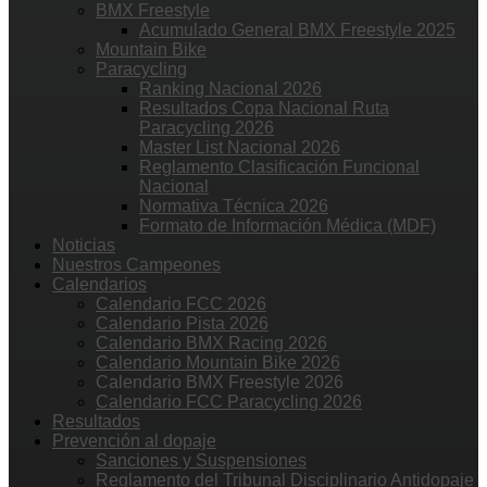
BMX Freestyle
Acumulado General BMX Freestyle 2025
Mountain Bike
Paracycling
Ranking Nacional 2026
Resultados Copa Nacional Ruta
Paracycling 2026
Master List Nacional 2026
Reglamento Clasificación Funcional
Nacional
Normativa Técnica 2026
Formato de Información Médica (MDF)
Noticias
Nuestros Campeones
Calendarios
Calendario FCC 2026
Calendario Pista 2026
Calendario BMX Racing 2026
Calendario Mountain Bike 2026
Calendario BMX Freestyle 2026
Calendario FCC Paracycling 2026
Resultados
Prevención al dopaje
Sanciones y Suspensiones
Reglamento del Tribunal Disciplinario Antidopaje