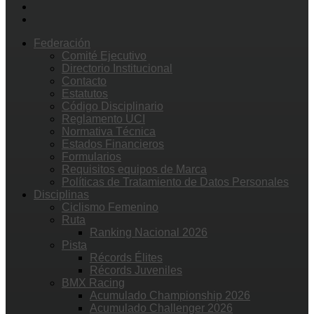
Federación
Comité Ejecutivo
Directorio Institucional
Contacto
Estatutos
Código Disciplinario
Reglamento UCI
Normativa Técnica
Estados Financieros
Formularios
Requisitos equipos de Marca
Políticas de Tratamiento de Datos Personales
Disciplinas
Ciclismo Femenino
Ruta
Ranking Nacional 2026
Pista
Récords Élites
Récords Juveniles
BMX Racing
Acumulado Championship 2026
Acumulado Challenger 2026