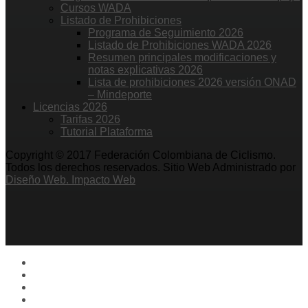
Cursos WADA
Listado de Prohibiciones
Programa de Seguimiento 2026
Listado de Prohibiciones WADA 2026
Resumen principales modificaciones y
notas explicativas 2026
Lista de prohibiciones 2026 versión ONAD
– Mindeporte
Licencias 2026
Tarifas 2026
Tutorial Plataforma
Copyright © 2017 Federación Colombiana de Ciclismo.
Todos los derechos reservados. Sitio Web Administrado por
Diseño Web. Impacto Web