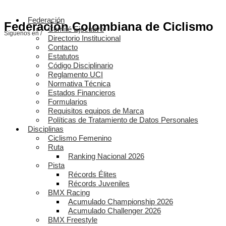
Federación
Federación Colombiana de Ciclismo
Comité Ejecutivo
Síguenos en /
Directorio Institucional
Contacto
Estatutos
Código Disciplinario
Reglamento UCI
Normativa Técnica
Estados Financieros
Formularios
Requisitos equipos de Marca
Políticas de Tratamiento de Datos Personales
Disciplinas
Ciclismo Femenino
Ruta
Ranking Nacional 2026
Pista
Récords Élites
Récords Juveniles
BMX Racing
Acumulado Championship 2026
Acumulado Challenger 2026
BMX Freestyle