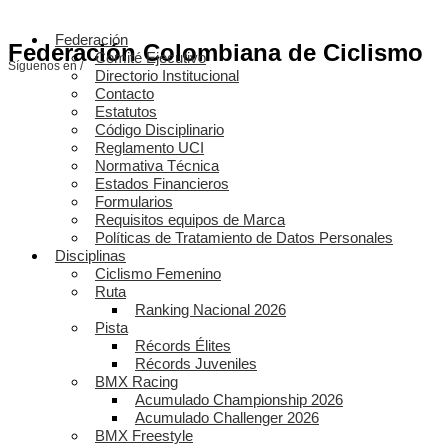
Federación
Federación Colombiana de Ciclismo
Comité Ejecutivo
Síguenos en /
Directorio Institucional
Contacto
Estatutos
Código Disciplinario
Reglamento UCI
Normativa Técnica
Estados Financieros
Formularios
Requisitos equipos de Marca
Políticas de Tratamiento de Datos Personales
Disciplinas
Ciclismo Femenino
Ruta
Ranking Nacional 2026
Pista
Récords Élites
Récords Juveniles
BMX Racing
Acumulado Championship 2026
Acumulado Challenger 2026
BMX Freestyle