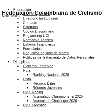
Federación
Federación Colombiana de Ciclismo
Comité Ejecutivo
Síguenos en /
Directorio Institucional
Contacto
Estatutos
Código Disciplinario
Reglamento UCI
Normativa Técnica
Estados Financieros
Formularios
Requisitos equipos de Marca
Políticas de Tratamiento de Datos Personales
Disciplinas
Ciclismo Femenino
Ruta
Ranking Nacional 2026
Pista
Récords Élites
Récords Juveniles
BMX Racing
Acumulado Championship 2026
Acumulado Challenger 2026
BMX Freestyle