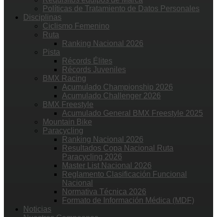
Políticas de Tratamiento de Datos Personales
Disciplinas
Ciclismo Femenino
Ruta
Ranking Nacional 2026
Pista
Récords Élites
Récords Juveniles
BMX Racing
Acumulado Championship 2026
Acumulado Challenger 2026
BMX Freestyle
Acumulado General BMX Freestyle 2025
Mountain Bike
Paracycling
Ranking Nacional 2026
Resultados Copa Nacional Ruta
Paracycling 2026
Master List Nacional 2026
Reglamento Clasificación Funcional
Nacional
Normativa Técnica 2026
Formato de Información Médica (MDF)
Noticias