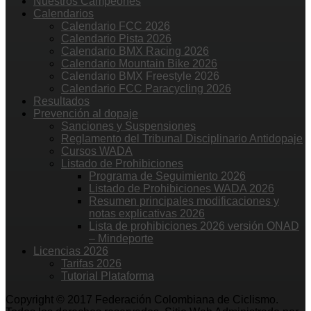
Nuestros Campeones
Calendarios
Calendario FCC 2026
Calendario Pista 2026
Calendario BMX Racing 2026
Calendario Mountain Bike 2026
Calendario BMX Freestyle 2026
Calendario FCC Paracycling 2026
Resultados
Prevención al dopaje
Sanciones y Suspensiones
Reglamento del Tribunal Disciplinario Antidopaje
Cursos WADA
Listado de Prohibiciones
Programa de Seguimiento 2026
Listado de Prohibiciones WADA 2026
Resumen principales modificaciones y
notas explicativas 2026
Lista de prohibiciones 2026 versión ONAD
– Mindeporte
Licencias 2026
Tarifas 2026
Tutorial Plataforma
Copyright © 2017 Federación Colombiana de Ciclismo.