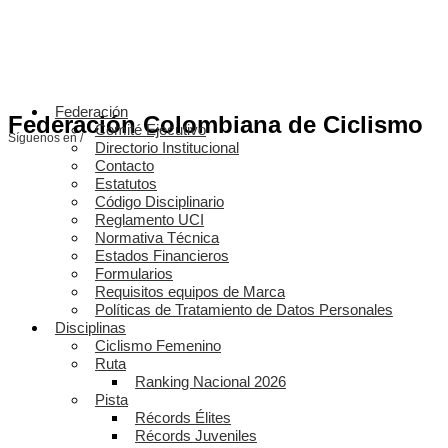
Federación
Federación Colombiana de Ciclismo
Comité Ejecutivo
Síguenos en /
Directorio Institucional
Contacto
Estatutos
Código Disciplinario
Reglamento UCI
Normativa Técnica
Estados Financieros
Formularios
Requisitos equipos de Marca
Políticas de Tratamiento de Datos Personales
Disciplinas
Ciclismo Femenino
Ruta
Ranking Nacional 2026
Pista
Récords Élites
Récords Juveniles