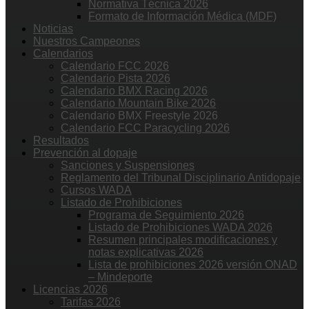
Normativa Técnica 2026
Formato de Información Médica (MDF)
Noticias
Nuestros Campeones
Calendarios
Calendario FCC 2026
Calendario Pista 2026
Calendario BMX Racing 2026
Calendario Mountain Bike 2026
Calendario BMX Freestyle 2026
Calendario FCC Paracycling 2026
Resultados
Prevención al dopaje
Sanciones y Suspensiones
Reglamento del Tribunal Disciplinario Antidopaje
Cursos WADA
Listado de Prohibiciones
Programa de Seguimiento 2026
Listado de Prohibiciones WADA 2026
Resumen principales modificaciones y
notas explicativas 2026
Lista de prohibiciones 2026 versión ONAD
– Mindeporte
Licencias 2026
Tarifas 2026