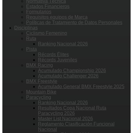
Normativa Técnica
Estados Financieros
Formularios
Requisitos equipos de Marca
Políticas de Tratamiento de Datos Personales
Disciplinas
Ciclismo Femenino
Ruta
Ranking Nacional 2026
Pista
Récords Élites
Récords Juveniles
BMX Racing
Acumulado Championship 2026
Acumulado Challenger 2026
BMX Freestyle
Acumulado General BMX Freestyle 2025
Mountain Bike
Paracycling
Ranking Nacional 2026
Resultados Copa Nacional Ruta
Paracycling 2026
Master List Nacional 2026
Reglamento Clasificación Funcional
Nacional