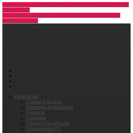
Guía técnica y acreditaciones Campeonato Nacional de ruta
Pereira 2021
Ana Cristina Sanabria, la primera dama colombiana con
récord de la hora
Federación
Comité Ejecutivo
Directorio Institucional
Contacto
Estatutos
Código Disciplinario
Reglamento UCI