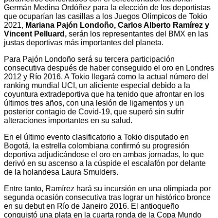
Germán Medina Ordóñez para la elección de los deportistas
que ocuparían las casillas a los Juegos Olímpicos de Tokio
2021,
Mariana Pajón Londoño, Carlos Alberto Ramírez y
Vincent Pelluard,
serán los representantes del BMX en las
justas deportivas más importantes del planeta.
Para Pajón Londoño será su tercera participación
consecutiva después de haber conseguido el oro en Londres
2012 y Río 2016. A Tokio llegará como la actual número del
ranking mundial UCI, un aliciente especial debido a la
coyuntura extradeportiva que ha tenido que afrontar en los
últimos tres años, con una lesión de ligamentos y un
posterior contagio de Covid-19, que superó sin sufrir
alteraciones importantes en su salud.
En el último evento clasificatorio a Tokio disputado en
Bogotá, la estrella colombiana confirmó su progresión
deportiva adjudicándose el oro en ambas jornadas, lo que
derivó en su ascenso a la cúspide el escalafón por delante
de la holandesa Laura Smulders.
Entre tanto, Ramírez hará su incursión en una olimpiada por
segunda ocasión consecutiva tras lograr un histórico bronce
en su debut en Río de Janeiro 2016. El antioqueño
conquistó una plata en la cuarta ronda de la Copa Mundo