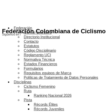
Federación
Federación Colombiana de Ciclismo
Comité Ejecutivo
Síguenos en /
Directorio Institucional
Contacto
Estatutos
Código Disciplinario
Reglamento UCI
Normativa Técnica
Estados Financieros
Formularios
Requisitos equipos de Marca
Políticas de Tratamiento de Datos Personales
Disciplinas
Ciclismo Femenino
Ruta
Ranking Nacional 2026
Pista
Récords Élites
Récords Juveniles