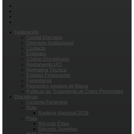
Federación
Comité Ejecutivo
Directorio Institucional
Contacto
Estatutos
Código Disciplinario
Reglamento UCI
Normativa Técnica
Estados Financieros
Formularios
Requisitos equipos de Marca
Políticas de Tratamiento de Datos Personales
Disciplinas
Ciclismo Femenino
Ruta
Ranking Nacional 2026
Pista
Récords Élites
Récords Juveniles