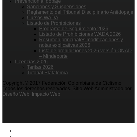
Prevención al dopaje
Sanciones y Suspensiones
Reglamento del Tribunal Disciplinario Antidopaje
Cursos WADA
Listado de Prohibiciones
Programa de Seguimiento 2026
Listado de Prohibiciones WADA 2026
Resumen principales modificaciones y
notas explicativas 2026
Lista de prohibiciones 2026 versión ONAD
– Mindeporte
Licencias 2026
Tarifas 2026
Tutorial Plataforma
Copyright © 2017 Federación Colombiana de Ciclismo.
Todos los derechos reservados. Sitio Web Administrado por
Diseño Web. Impacto Web