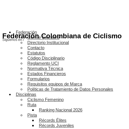
Federación
Federación Colombiana de Ciclismo
Comité Ejecutivo
Síguenos en /
Directorio Institucional
Contacto
Estatutos
Código Disciplinario
Reglamento UCI
Normativa Técnica
Estados Financieros
Formularios
Requisitos equipos de Marca
Políticas de Tratamiento de Datos Personales
Disciplinas
Ciclismo Femenino
Ruta
Ranking Nacional 2026
Pista
Récords Élites
Récords Juveniles