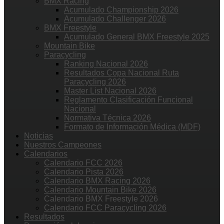
BMX Racing
Acumulado Championship 2026
Acumulado Challenger 2026
BMX Freestyle
Acumulado General BMX Freestyle 2025
Mountain Bike
Paracycling
Ranking Nacional 2026
Resultados Copa Nacional Ruta
Paracycling 2026
Master List Nacional 2026
Reglamento Clasificación Funcional
Nacional
Normativa Técnica 2026
Formato de Información Médica (MDF)
Noticias
Nuestros Campeones
Calendarios
Calendario FCC 2026
Calendario Pista 2026
Calendario BMX Racing 2026
Calendario Mountain Bike 2026
Calendario BMX Freestyle 2026
Calendario FCC Paracycling 2026
Resultados