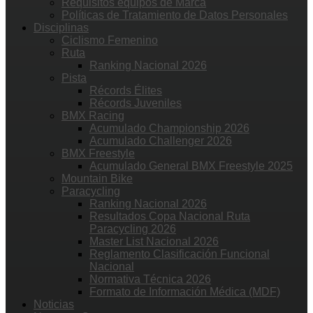
Requisitos equipos de Marca
Políticas de Tratamiento de Datos Personales
Disciplinas
Ciclismo Femenino
Ruta
Ranking Nacional 2026
Pista
Récords Élites
Récords Juveniles
BMX Racing
Acumulado Championship 2026
Acumulado Challenger 2026
BMX Freestyle
Acumulado General BMX Freestyle 2025
Mountain Bike
Paracycling
Ranking Nacional 2026
Resultados Copa Nacional Ruta
Paracycling 2026
Master List Nacional 2026
Reglamento Clasificación Funcional
Nacional
Normativa Técnica 2026
Formato de Información Médica (MDF)
Noticias