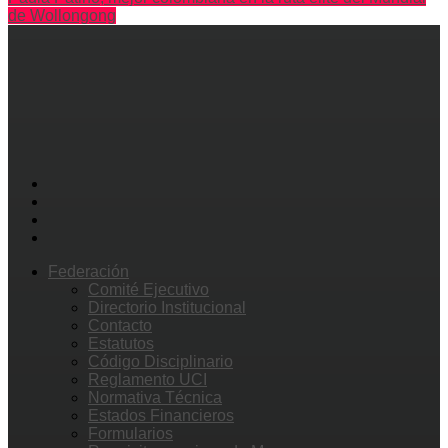
de Wollongong
Federación
Comité Ejecutivo
Directorio Institucional
Contacto
Estatutos
Código Disciplinario
Reglamento UCI
Normativa Técnica
Estados Financieros
Formularios