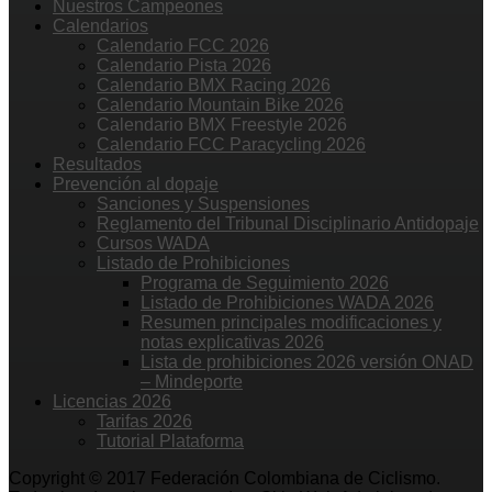
Nuestros Campeones
Calendarios
Calendario FCC 2026
Calendario Pista 2026
Calendario BMX Racing 2026
Calendario Mountain Bike 2026
Calendario BMX Freestyle 2026
Calendario FCC Paracycling 2026
Resultados
Prevención al dopaje
Sanciones y Suspensiones
Reglamento del Tribunal Disciplinario Antidopaje
Cursos WADA
Listado de Prohibiciones
Programa de Seguimiento 2026
Listado de Prohibiciones WADA 2026
Resumen principales modificaciones y
notas explicativas 2026
Lista de prohibiciones 2026 versión ONAD
– Mindeporte
Licencias 2026
Tarifas 2026
Tutorial Plataforma
Copyright © 2017 Federación Colombiana de Ciclismo.