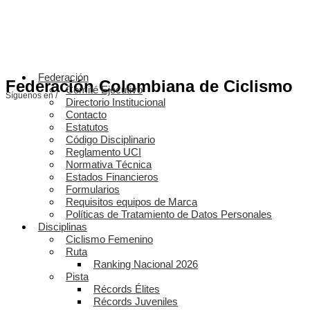
Federación
Federación Colombiana de Ciclismo
Comité Ejecutivo
Síguenos en /
Directorio Institucional
Contacto
Estatutos
Código Disciplinario
Reglamento UCI
Normativa Técnica
Estados Financieros
Formularios
Requisitos equipos de Marca
Políticas de Tratamiento de Datos Personales
Disciplinas
Ciclismo Femenino
Ruta
Ranking Nacional 2026
Pista
Récords Élites
Récords Juveniles