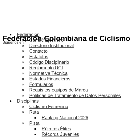
Federación
Federación Colombiana de Ciclismo
Comité Ejecutivo
Síguenos en /
Directorio Institucional
Contacto
Estatutos
Código Disciplinario
Reglamento UCI
Normativa Técnica
Estados Financieros
Formularios
Requisitos equipos de Marca
Políticas de Tratamiento de Datos Personales
Disciplinas
Ciclismo Femenino
Ruta
Ranking Nacional 2026
Pista
Récords Élites
Récords Juveniles