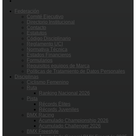
Federación
Comité Ejecutivo
Directorio Institucional
Contacto
Estatutos
Código Disciplinario
Reglamento UCI
Normativa Técnica
Estados Financieros
Formularios
Requisitos equipos de Marca
Políticas de Tratamiento de Datos Personales
Disciplinas
Ciclismo Femenino
Ruta
Ranking Nacional 2026
Pista
Récords Élites
Récords Juveniles
BMX Racing
Acumulado Championship 2026
Acumulado Challenger 2026
BMX Freestyle