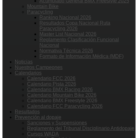
Acumulado General BMX Freestyle 2025
Mountain Bike
Paracycling
Ranking Nacional 2026
Resultados Copa Nacional Ruta
Paracycling 2026
Master List Nacional 2026
Reglamento Clasificación Funcional
Nacional
Normativa Técnica 2026
Formato de Información Médica (MDF)
Noticias
Nuestros Campeones
Calendarios
Calendario FCC 2026
Calendario Pista 2026
Calendario BMX Racing 2026
Calendario Mountain Bike 2026
Calendario BMX Freestyle 2026
Calendario FCC Paracycling 2026
Resultados
Prevención al dopaje
Sanciones y Suspensiones
Reglamento del Tribunal Disciplinario Antidopaje
Cursos WADA