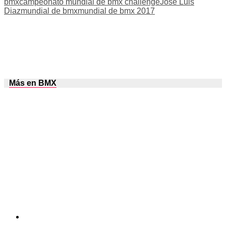
bmx
campeonato mundial de bmx challenge
Jose Luis
Diaz
mundial de bmx
mundial de bmx 2017
Más en BMX