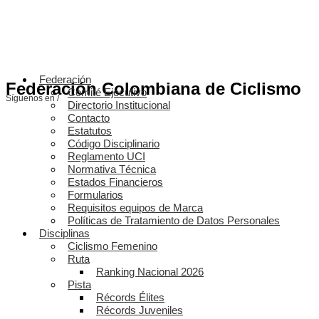
Federación
Federación Colombiana de Ciclismo
Comité Ejecutivo
Síguenos en /
Directorio Institucional
Contacto
Estatutos
Código Disciplinario
Reglamento UCI
Normativa Técnica
Estados Financieros
Formularios
Requisitos equipos de Marca
Políticas de Tratamiento de Datos Personales
Disciplinas
Ciclismo Femenino
Ruta
Ranking Nacional 2026
Pista
Récords Élites
Récords Juveniles