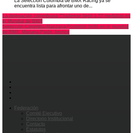
La Selección Colombia de BMX Racing ya se
encuentra lista para afrontar uno de...
La delegación colombiana Challenge llegó a 10 medallas en
el Mundial de BMX
Selección Colombia Manzana Postobón brilló en el mundial
de BMX: Mariana Pajón, bronce
Federación
Comité Ejecutivo
Directorio Institucional
Contacto
Estatutos