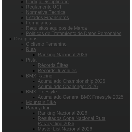
Código Disciplinario
Reglamento UCI
Normativa Técnica
Estados Financieros
Formularios
Requisitos equipos de Marca
Políticas de Tratamiento de Datos Personales
Disciplinas
Ciclismo Femenino
Ruta
Ranking Nacional 2026
Pista
Récords Élites
Récords Juveniles
BMX Racing
Acumulado Championship 2026
Acumulado Challenger 2026
BMX Freestyle
Acumulado General BMX Freestyle 2025
Mountain Bike
Paracycling
Ranking Nacional 2026
Resultados Copa Nacional Ruta
Paracycling 2026
Master List Nacional 2026