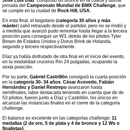
José Luis Díaz
conquistó un bronce en la cuarta y última
jornada del
Campeonato Mundial de BMX Challenge
, que
se cumple en la ciudad de
Rock Hill, USA.
En esta final, el bogotano (
categoría 30 años y más
máster
) salió retrasado desde el partidor, pero no se rindió y
a medida que avanzó pudo remontar hasta llegar a la tercera
posición para conseguir un W3, detrás de los pilotos Tyler
Brown de Estados Unidos y Dorus Brink de Holanda,
segundo y tercero respectivamente.
Díaz ya había disfrutado de otra final en el inicio del evento,
en la modalidad cruceros Rin 24 pulgadas, ocupando la
sexta posición.
Por su parte,
Gabriel Castrillón
consiguió la cuarta posición
en la
categoría 30- 34 años
.
César Acevedo, Fabián
Hernández y Daniel Restrepo
avanzaron hasta
semifinales, labor destacada teniendo en cuenta que de de
53 pilotos, fueron junto a Díaz y Castrillón, los únicos en
alcanzar las instancias finales en el cierre de la categoría
challenge.
El balance es excelente en las categorías challenge:
11
medallas (2 de oro, 5 de plata y 4 de bronce y 12 Ws o
finalistas)
.