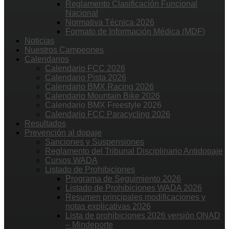
Reglamento Clasificación Funcional
Nacional
Normativa Técnica 2026
Formato de Información Médica (MDF)
Noticias
Nuestros Campeones
Calendarios
Calendario FCC 2026
Calendario Pista 2026
Calendario BMX Racing 2026
Calendario Mountain Bike 2026
Calendario BMX Freestyle 2026
Calendario FCC Paracycling 2026
Resultados
Prevención al dopaje
Sanciones y Suspensiones
Reglamento del Tribunal Disciplinario Antidopaje
Cursos WADA
Listado de Prohibiciones
Programa de Seguimiento 2026
Listado de Prohibiciones WADA 2026
Resumen principales modificaciones y
notas explicativas 2026
Lista de prohibiciones 2026 versión ONAD
– Mindeporte