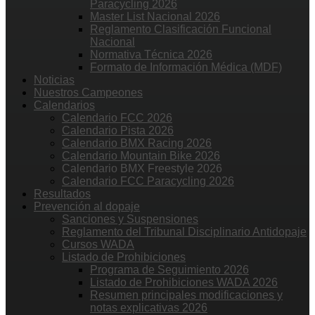
Paracycling 2026
Master List Nacional 2026
Reglamento Clasificación Funcional
Nacional
Normativa Técnica 2026
Formato de Información Médica (MDF)
Noticias
Nuestros Campeones
Calendarios
Calendario FCC 2026
Calendario Pista 2026
Calendario BMX Racing 2026
Calendario Mountain Bike 2026
Calendario BMX Freestyle 2026
Calendario FCC Paracycling 2026
Resultados
Prevención al dopaje
Sanciones y Suspensiones
Reglamento del Tribunal Disciplinario Antidopaje
Cursos WADA
Listado de Prohibiciones
Programa de Seguimiento 2026
Listado de Prohibiciones WADA 2026
Resumen principales modificaciones y
notas explicativas 2026