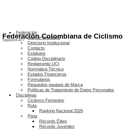
Federación
Federación Colombiana de Ciclismo
Comité Ejecutivo
Síguenos en /
Directorio Institucional
Contacto
Estatutos
Código Disciplinario
Reglamento UCI
Normativa Técnica
Estados Financieros
Formularios
Requisitos equipos de Marca
Políticas de Tratamiento de Datos Personales
Disciplinas
Ciclismo Femenino
Ruta
Ranking Nacional 2026
Pista
Récords Élites
Récords Juveniles