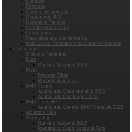
Contacto
Estatutos
Código Disciplinario
Reglamento UCI
Normativa Técnica
Estados Financieros
Formularios
Requisitos equipos de Marca
Políticas de Tratamiento de Datos Personales
Disciplinas
Ciclismo Femenino
Ruta
Ranking Nacional 2026
Pista
Récords Élites
Récords Juveniles
BMX Racing
Acumulado Championship 2026
Acumulado Challenger 2026
BMX Freestyle
Acumulado General BMX Freestyle 2025
Mountain Bike
Paracycling
Ranking Nacional 2026
Resultados Copa Nacional Ruta