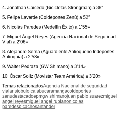
4. Jonathan Caicedo (Bicicletas Strongman) a 38″
5. Felipe Laverde (Coldeportes Zenú) a 52″
6. Nicolás Paredes (Medellín Éxito) a 1’55»
7. Miguel Ángel Reyes (Agencia Nacional de Seguridad
Vial) a 2’06»
8. Alejandro Serna (Aguardiente Antioqueño Indeportes
Antioquia) a 2’58»
9. Walter Pedraza (GW Shimano) a 3’14»
10. Óscar Solíz (Movistar Team América) a 3’20»
Temas relacionados
Agencia Nacional de seguridad
vial
aristobulo cala
bucaramanga
coldeportes
zenu
destacado
epm
gw shimano
juan pablo suarez
miguel
angel reyes
miguel angel rubiano
nicolas
paredes
picacho
santander