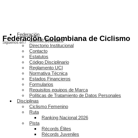
Federación
Federación Colombiana de Ciclismo
Comité Ejecutivo
Síguenos en /
Directorio Institucional
Contacto
Estatutos
Código Disciplinario
Reglamento UCI
Normativa Técnica
Estados Financieros
Formularios
Requisitos equipos de Marca
Políticas de Tratamiento de Datos Personales
Disciplinas
Ciclismo Femenino
Ruta
Ranking Nacional 2026
Pista
Récords Élites
Récords Juveniles