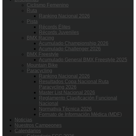
Ciclismo Femenino
Ruta
Ranking Nacional 2026
Pista
Récords Élites
Récords Juveniles
BMX Racing
Acumulado Championship 2026
Acumulado Challenger 2026
BMX Freestyle
Acumulado General BMX Freestyle 2025
Mountain Bike
Paracycling
Ranking Nacional 2026
Resultados Copa Nacional Ruta
Paracycling 2026
Master List Nacional 2026
Reglamento Clasificación Funcional
Nacional
Normativa Técnica 2026
Formato de Información Médica (MDF)
Noticias
Nuestros Campeones
Calendarios