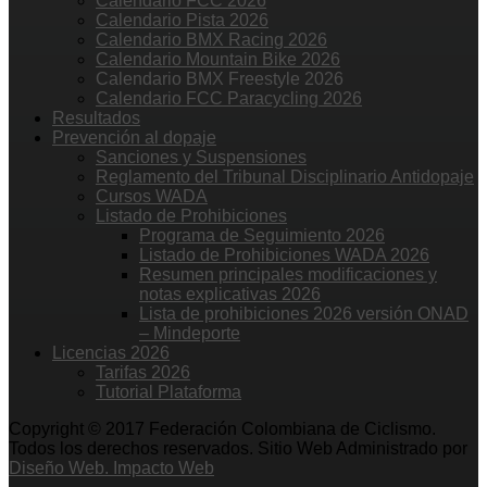
Calendario FCC 2026
Calendario Pista 2026
Calendario BMX Racing 2026
Calendario Mountain Bike 2026
Calendario BMX Freestyle 2026
Calendario FCC Paracycling 2026
Resultados
Prevención al dopaje
Sanciones y Suspensiones
Reglamento del Tribunal Disciplinario Antidopaje
Cursos WADA
Listado de Prohibiciones
Programa de Seguimiento 2026
Listado de Prohibiciones WADA 2026
Resumen principales modificaciones y
notas explicativas 2026
Lista de prohibiciones 2026 versión ONAD
– Mindeporte
Licencias 2026
Tarifas 2026
Tutorial Plataforma
Copyright © 2017 Federación Colombiana de Ciclismo.
Todos los derechos reservados. Sitio Web Administrado por
Diseño Web. Impacto Web