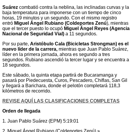
Suárez
combatió contra la neblina, las inclinadas curvas y la
baja temperatura para imponerse con un tiempo de cinco
horas, 19 minutos y un segundo. Con el mismo registro
entró
Miguel Ángel Rubiano (Coldeportes Zenú
), mientras
que el tercer puesto lo ocupó
Miguel Ángel Reyes (Agencia
Nacional de Seguridad Vial)
a 11 segundos.
Por su parte,
Aristóbulo Cala (Bicicletas Strongman) es el
nuevo líder de la carrera,
mientras que Juan Pablo Suárez,
líder en la primera jornada, ahora es segundo a tres
segundos. Rubiano ascendió la tercer lugar y se encuentra a
18 segundos.
Este sábado, la quinta etapa partirá de Bucaramanga y
pasará por Piedecuesta, Curos, Pescadero, Chiflas, San Gil
y llegará a Barichara, donde el pelotón completará 118,3
kilómetros de recorrido.
REVISE AQUÍ LAS CLASIFICACIONES COMPLETAS
Orden de llegada
1. Juan Pablo Suárez (EPM) 5:19:01
2. Miguel Ángel Rubiano (Coldeportes Zenú) »