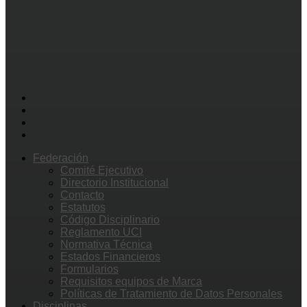
Federación
Comité Ejecutivo
Directorio Institucional
Contacto
Estatutos
Código Disciplinario
Reglamento UCI
Normativa Técnica
Estados Financieros
Formularios
Requisitos equipos de Marca
Políticas de Tratamiento de Datos Personales
Disciplinas