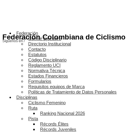
Federación
Federación Colombiana de Ciclismo
Comité Ejecutivo
Síguenos en /
Directorio Institucional
Contacto
Estatutos
Código Disciplinario
Reglamento UCI
Normativa Técnica
Estados Financieros
Formularios
Requisitos equipos de Marca
Políticas de Tratamiento de Datos Personales
Disciplinas
Ciclismo Femenino
Ruta
Ranking Nacional 2026
Pista
Récords Élites
Récords Juveniles