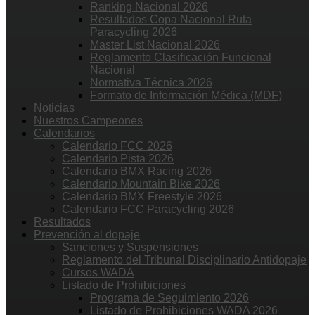
Ranking Nacional 2026
Resultados Copa Nacional Ruta
Paracycling 2026
Master List Nacional 2026
Reglamento Clasificación Funcional
Nacional
Normativa Técnica 2026
Formato de Información Médica (MDF)
Noticias
Nuestros Campeones
Calendarios
Calendario FCC 2026
Calendario Pista 2026
Calendario BMX Racing 2026
Calendario Mountain Bike 2026
Calendario BMX Freestyle 2026
Calendario FCC Paracycling 2026
Resultados
Prevención al dopaje
Sanciones y Suspensiones
Reglamento del Tribunal Disciplinario Antidopaje
Cursos WADA
Listado de Prohibiciones
Programa de Seguimiento 2026
Listado de Prohibiciones WADA 2026