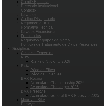
Comité Ejecutivo
Directorio Institucional
Contacto
Estatutos
Código Disciplinario
Reglamento UCI
Normativa Técnica
Estados Financieros
Formularios
Requisitos equipos de Marca
Políticas de Tratamiento de Datos Personales
Disciplinas
Ciclismo Femenino
Ruta
Ranking Nacional 2026
Pista
Récords Élites
Récords Juveniles
BMX Racing
Acumulado Championship 2026
Acumulado Challenger 2026
BMX Freestyle
Acumulado General BMX Freestyle 2025
Mountain Bike
Paracycling