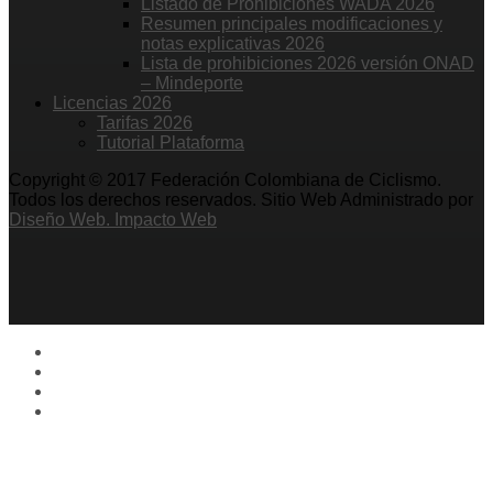
Listado de Prohibiciones WADA 2026
Resumen principales modificaciones y
notas explicativas 2026
Lista de prohibiciones 2026 versión ONAD
– Mindeporte
Licencias 2026
Tarifas 2026
Tutorial Plataforma
Copyright © 2017 Federación Colombiana de Ciclismo.
Todos los derechos reservados. Sitio Web Administrado por
Diseño Web. Impacto Web