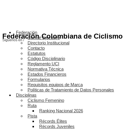
Federación
Federación Colombiana de Ciclismo
Comité Ejecutivo
Síguenos en /
Directorio Institucional
Contacto
Estatutos
Código Disciplinario
Reglamento UCI
Normativa Técnica
Estados Financieros
Formularios
Requisitos equipos de Marca
Políticas de Tratamiento de Datos Personales
Disciplinas
Ciclismo Femenino
Ruta
Ranking Nacional 2026
Pista
Récords Élites
Récords Juveniles