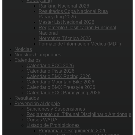
Paracycling
Ranking Nacional 2026
Resultados Copa Nacional Ruta
Paracycling 2026
Master List Nacional 2026
Reglamento Clasificación Funcional
Nacional
Normativa Técnica 2026
Formato de Información Médica (MDF)
Noticias
Nuestros Campeones
Calendarios
Calendario FCC 2026
Calendario Pista 2026
Calendario BMX Racing 2026
Calendario Mountain Bike 2026
Calendario BMX Freestyle 2026
Calendario FCC Paracycling 2026
Resultados
Prevención al dopaje
Sanciones y Suspensiones
Reglamento del Tribunal Disciplinario Antidopaje
Cursos WADA
Listado de Prohibiciones
Programa de Seguimiento 2026