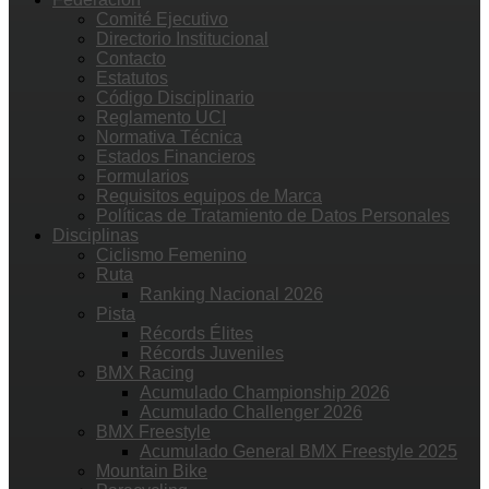
Comité Ejecutivo
Directorio Institucional
Contacto
Estatutos
Código Disciplinario
Reglamento UCI
Normativa Técnica
Estados Financieros
Formularios
Requisitos equipos de Marca
Políticas de Tratamiento de Datos Personales
Disciplinas
Ciclismo Femenino
Ruta
Ranking Nacional 2026
Pista
Récords Élites
Récords Juveniles
BMX Racing
Acumulado Championship 2026
Acumulado Challenger 2026
BMX Freestyle
Acumulado General BMX Freestyle 2025
Mountain Bike