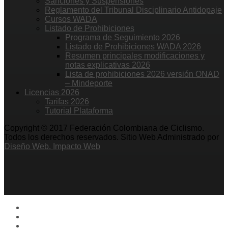
Sanciones y Suspensiones
Reglamento del Tribunal Disciplinario Antidopaje
Cursos WADA
Listado de Prohibiciones
Programa de Seguimiento 2026
Listado de Prohibiciones WADA 2026
Resumen principales modificaciones y
notas explicativas 2026
Lista de prohibiciones 2026 versión ONAD
– Mindeporte
Licencias 2026
Tarifas 2026
Tutorial Plataforma
Copyright © 2017 Federación Colombiana de Ciclismo.
Todos los derechos reservados. Sitio Web Administrado por
Diseño Web. Impacto Web