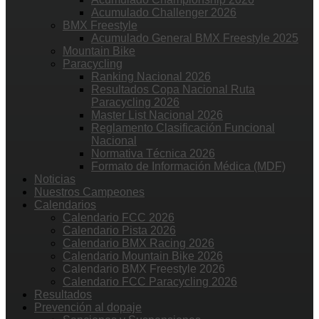
Acumulado Challenger 2026
BMX Freestyle
Acumulado General BMX Freestyle 2025
Mountain Bike
Paracycling
Ranking Nacional 2026
Resultados Copa Nacional Ruta
Paracycling 2026
Master List Nacional 2026
Reglamento Clasificación Funcional
Nacional
Normativa Técnica 2026
Formato de Información Médica (MDF)
Noticias
Nuestros Campeones
Calendarios
Calendario FCC 2026
Calendario Pista 2026
Calendario BMX Racing 2026
Calendario Mountain Bike 2026
Calendario BMX Freestyle 2026
Calendario FCC Paracycling 2026
Resultados
Prevención al dopaje