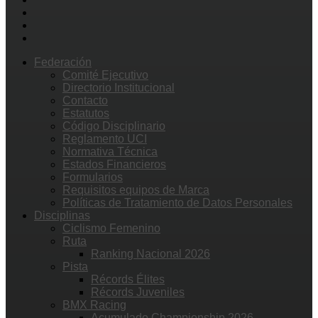
Federación
Comité Ejecutivo
Directorio Institucional
Contacto
Estatutos
Código Disciplinario
Reglamento UCI
Normativa Técnica
Estados Financieros
Formularios
Requisitos equipos de Marca
Políticas de Tratamiento de Datos Personales
Disciplinas
Ciclismo Femenino
Ruta
Ranking Nacional 2026
Pista
Récords Élites
Récords Juveniles
BMX Racing
Acumulado Championship 2026