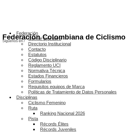
Federación
Federación Colombiana de Ciclismo
Comité Ejecutivo
Síguenos en /
Directorio Institucional
Contacto
Estatutos
Código Disciplinario
Reglamento UCI
Normativa Técnica
Estados Financieros
Formularios
Requisitos equipos de Marca
Políticas de Tratamiento de Datos Personales
Disciplinas
Ciclismo Femenino
Ruta
Ranking Nacional 2026
Pista
Récords Élites
Récords Juveniles