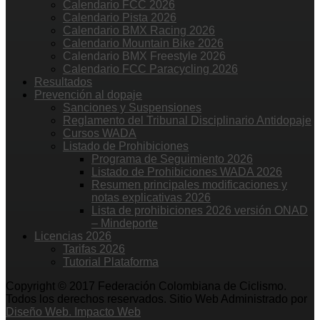
Calendario FCC 2026
Calendario Pista 2026
Calendario BMX Racing 2026
Calendario Mountain Bike 2026
Calendario BMX Freestyle 2026
Calendario FCC Paracycling 2026
Resultados
Prevención al dopaje
Sanciones y Suspensiones
Reglamento del Tribunal Disciplinario Antidopaje
Cursos WADA
Listado de Prohibiciones
Programa de Seguimiento 2026
Listado de Prohibiciones WADA 2026
Resumen principales modificaciones y
notas explicativas 2026
Lista de prohibiciones 2026 versión ONAD
– Mindeporte
Licencias 2026
Tarifas 2026
Tutorial Plataforma
Copyright © 2017 Federación Colombiana de Ciclismo.
Todos los derechos reservados. Sitio Web Administrado por
Diseño Web. Impacto Web