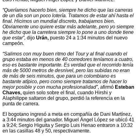
“Queríamos hacerlo bien, siempre he dicho que las carreras
de un día son un poco lotería. Tratamos de estar ahí hasta el
final. Hicimos un mundial discreto, trabajamos bien.
Obviamente uno quiere estar más adelante, pero yo siempre
he dicho que la carretera siempre lo pone a uno donde tiene
que estar”,
dijo
Urán,
puesto 24 a 1:34 minutos del nuevo
campeón.
“Salimos con muy buen ritmo del Tour y al final cuando el
grupo estaba en menos de 40 corredores teníamos a cuatro,
eso es bastante importante. Es verdad que el recorrido tenía
más de 5000 metros de desnivel, pero las subidas no eran
de más de seis minutos, que para un colombiano es
bastante atípico, pero como siempre tratamos de hacer lo
mejor posible y con mucha profesionalidad”
, afirmó
Esteban
Chaves,
quien solo sobre el final, cuando Hirshi y
Alaphilippe saltaron del grupo, perdió la referencia en la
punta de carrera.
El bogotano ingresó a meta en compañía de Dani Martínez,
a 3:44 minutos del ganador. Miguel Ángel López se ubicó 41
a 9:24; Sergio Higuita y Sergio Luis Henao entraron a 10:32
en las casillas 48 y 50, respectivamente.