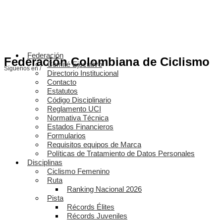
Federación
Federación Colombiana de Ciclismo
Comité Ejecutivo
Síguenos en /
Directorio Institucional
Contacto
Estatutos
Código Disciplinario
Reglamento UCI
Normativa Técnica
Estados Financieros
Formularios
Requisitos equipos de Marca
Políticas de Tratamiento de Datos Personales
Disciplinas
Ciclismo Femenino
Ruta
Ranking Nacional 2026
Pista
Récords Élites
Récords Juveniles