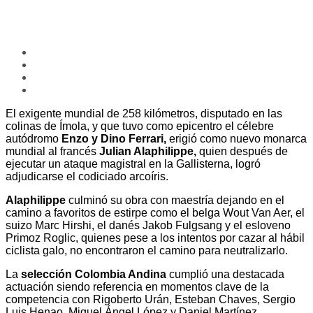
El exigente mundial de 258 kilómetros, disputado en las
colinas de Ímola, y que tuvo como epicentro el célebre
autódromo
Enzo y Dino Ferrari,
erigió como nuevo monarca
mundial al francés
Julian Alaphilippe,
quien después de
ejecutar un ataque magistral en la Gallisterna, logró
adjudicarse el codiciado arcoíris.
Alaphilippe
culminó su obra con maestría dejando en el
camino a favoritos de estirpe como el belga Wout Van Aer, el
suizo Marc Hirshi, el danés Jakob Fulgsang y el esloveno
Primoz Roglic, quienes pese a los intentos por cazar al hábil
ciclista galo, no encontraron el camino para neutralizarlo.
La
selección Colombia Andina
cumplió una destacada
actuación siendo referencia en momentos clave de la
competencia con Rigoberto Urán, Esteban Chaves, Sergio
Luis Henao, Miguel Ángel López y Daniel Martínez.