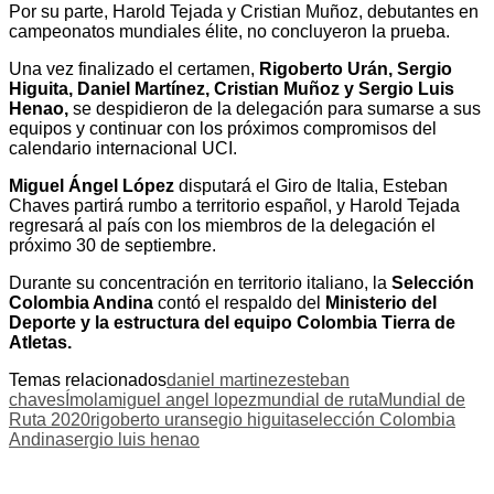
Por su parte, Harold Tejada y Cristian Muñoz, debutantes en
campeonatos mundiales élite, no concluyeron la prueba.
Una vez finalizado el certamen,
Rigoberto Urán, Sergio
Higuita, Daniel Martínez, Cristian Muñoz y Sergio Luis
Henao,
se despidieron de la delegación para sumarse a sus
equipos y continuar con los próximos compromisos del
calendario internacional UCI.
Miguel Ángel López
disputará el Giro de Italia, Esteban
Chaves partirá rumbo a territorio español, y Harold Tejada
regresará al país con los miembros de la delegación el
próximo 30 de septiembre.
Durante su concentración en territorio italiano, la
Selección
Colombia Andina
contó el respaldo del
Ministerio del
Deporte y la estructura del equipo Colombia Tierra de
Atletas.
Temas relacionados
daniel martinez
esteban
chaves
Ímola
miguel angel lopez
mundial de ruta
Mundial de
Ruta 2020
rigoberto uran
segio higuita
selección Colombia
Andina
sergio luis henao