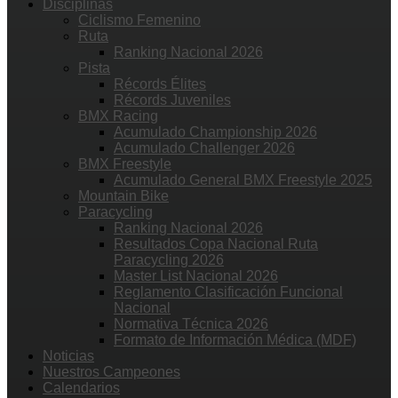
Disciplinas
Ciclismo Femenino
Ruta
Ranking Nacional 2026
Pista
Récords Élites
Récords Juveniles
BMX Racing
Acumulado Championship 2026
Acumulado Challenger 2026
BMX Freestyle
Acumulado General BMX Freestyle 2025
Mountain Bike
Paracycling
Ranking Nacional 2026
Resultados Copa Nacional Ruta
Paracycling 2026
Master List Nacional 2026
Reglamento Clasificación Funcional
Nacional
Normativa Técnica 2026
Formato de Información Médica (MDF)
Noticias
Nuestros Campeones
Calendarios