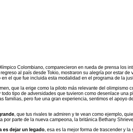
é Olímpico Colombiano, comparecieron en rueda de prensa los i
regreso al país desde Tokio, mostraron su alegría por estar de 
en el que fue incluida esta modalidad en el programa de la jus
amen, que la erige como la piloto más relevante del olimpismo 
 todo tipo de adversidades que tuvieron como desenlace una pla
amilias, pero fue una gran experiencia, sentimos el apoyo de t
grande
, que tus rivales te admiren y te vean como ejemplo, qui
ra por parte de la nueva campeona, la británica Bethany Shrieve
a es dejar un legado
, esa es la mejor forma de trascender y la