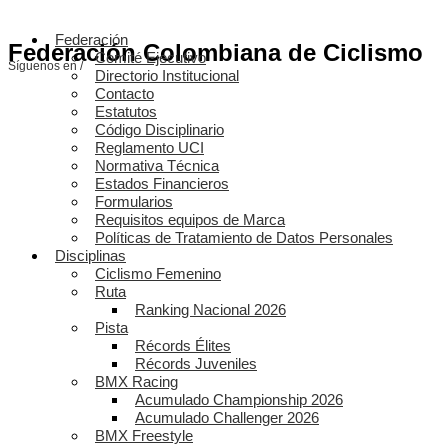
Federación
Federación Colombiana de Ciclismo
Comité Ejecutivo
Síguenos en /
Directorio Institucional
Contacto
Estatutos
Código Disciplinario
Reglamento UCI
Normativa Técnica
Estados Financieros
Formularios
Requisitos equipos de Marca
Políticas de Tratamiento de Datos Personales
Disciplinas
Ciclismo Femenino
Ruta
Ranking Nacional 2026
Pista
Récords Élites
Récords Juveniles
BMX Racing
Acumulado Championship 2026
Acumulado Challenger 2026
BMX Freestyle