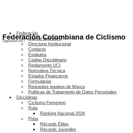
Federación
Federación Colombiana de Ciclismo
Comité Ejecutivo
Síguenos en /
Directorio Institucional
Contacto
Estatutos
Código Disciplinario
Reglamento UCI
Normativa Técnica
Estados Financieros
Formularios
Requisitos equipos de Marca
Políticas de Tratamiento de Datos Personales
Disciplinas
Ciclismo Femenino
Ruta
Ranking Nacional 2026
Pista
Récords Élites
Récords Juveniles