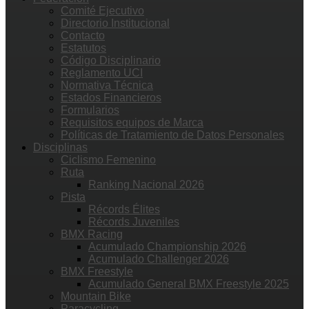
Comité Ejecutivo
Directorio Institucional
Contacto
Estatutos
Código Disciplinario
Reglamento UCI
Normativa Técnica
Estados Financieros
Formularios
Requisitos equipos de Marca
Políticas de Tratamiento de Datos Personales
Disciplinas
Ciclismo Femenino
Ruta
Ranking Nacional 2026
Pista
Récords Élites
Récords Juveniles
BMX Racing
Acumulado Championship 2026
Acumulado Challenger 2026
BMX Freestyle
Acumulado General BMX Freestyle 2025
Mountain Bike
Paracycling