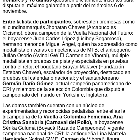
disputar el máximo galardón a partir del miércoles 6 de
noviembre.
Entre la lista de participantes,
sobresalen promesas como
el cundinamarqués Jhonatan Chaves (Arcabuco es
Cicismo), otrora campeón de la Vuelta Nacional del Futuro;
el boyacense Juan Carlos López (Liciboy Sogamoso),
hermano menor de Miguel Ángel, quien ha sobresalido como
medallista en varias competencias de MTB; el antioqueño
Julián Osorio (Avinal GW El Carmen de Viboral), múltiple
medallista en pruebas de pista y especialista en pruebas
contra el reloj; el bogotano Brayan Malaver (Fundación
Esteban Chaves), escalador de proyección, destacado en
pruebas del calendario nacional; y el santandereano
Germán Darío Gómez,
actual campeón panamericano de
CRI y miembro de la selección Colombia que disputó el
campeonato del mundo en Yorkshire, Inglaterra.
Las damas también cuentan con un núcleo de
experimentadas y reconocidas pedalistas, entre ellas la
tricampeona de la
Vuelta a Colombia Femenina, Ana
Cristina Sanabria (Carnaval del Pollo),
la boyacense
Sérika Gulumá (Boyacá Raza de Campeones), vigente
campeona nacional de CRI; la antioqueña Lina Marcela
Hernández (Avinal GW El Carmen de Viboral), figura