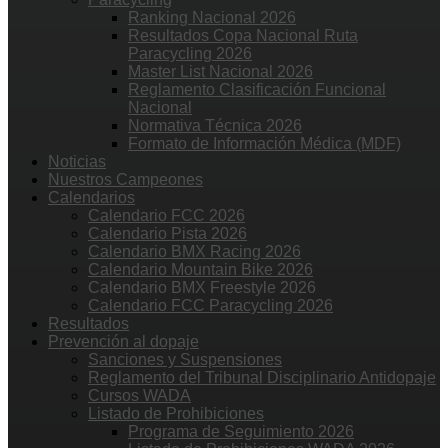
Ranking Nacional 2026
Resultados Copa Nacional Ruta
Paracycling 2026
Master List Nacional 2026
Reglamento Clasificación Funcional
Nacional
Normativa Técnica 2026
Formato de Información Médica (MDF)
Noticias
Nuestros Campeones
Calendarios
Calendario FCC 2026
Calendario Pista 2026
Calendario BMX Racing 2026
Calendario Mountain Bike 2026
Calendario BMX Freestyle 2026
Calendario FCC Paracycling 2026
Resultados
Prevención al dopaje
Sanciones y Suspensiones
Reglamento del Tribunal Disciplinario Antidopaje
Cursos WADA
Listado de Prohibiciones
Programa de Seguimiento 2026