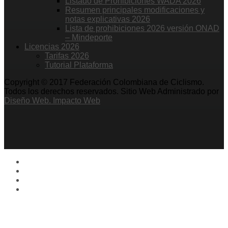
Listado de Prohibiciones WADA 2026
Resumen principales modificaciones y
notas explicativas 2026
Lista de prohibiciones 2026 versión ONAD
– Mindeporte
Licencias 2026
Tarifas 2026
Tutorial Plataforma
Copyright © 2017 Federación Colombiana de Ciclismo.
Todos los derechos reservados. Sitio Web Administrado por
Diseño Web. Impacto Web