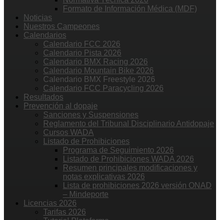
Formato de Información Médica (MDF)
Noticias
Nuestros Campeones
Calendarios
Calendario FCC 2026
Calendario Pista 2026
Calendario BMX Racing 2026
Calendario Mountain Bike 2026
Calendario BMX Freestyle 2026
Calendario FCC Paracycling 2026
Resultados
Prevención al dopaje
Sanciones y Suspensiones
Reglamento del Tribunal Disciplinario Antidopaje
Cursos WADA
Listado de Prohibiciones
Programa de Seguimiento 2026
Listado de Prohibiciones WADA 2026
Resumen principales modificaciones y
notas explicativas 2026
Lista de prohibiciones 2026 versión ONAD
– Mindeporte
Licencias 2026
Tarifas 2026