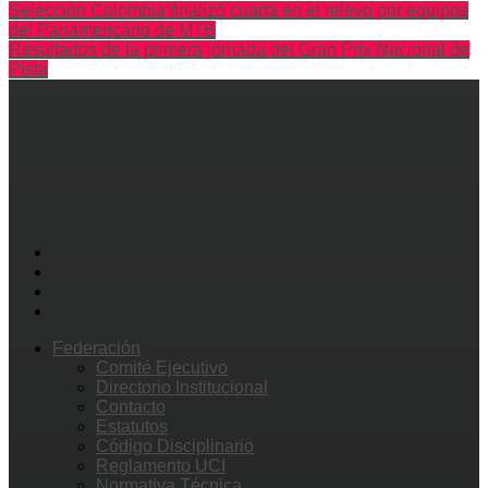
Selección Colombia finalizó cuarta en el relevo por equipos
del Panamericano de MTB
Resultados de la primera jornada del Gran Prix Nacional de
Pista
Federación
Comité Ejecutivo
Directorio Institucional
Contacto
Estatutos
Código Disciplinario
Reglamento UCI
Normativa Técnica