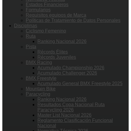
Estados Financieros
Formularios
Requisitos equipos de Marca
Políticas de Tratamiento de Datos Personales
Disciplinas
Ciclismo Femenino
Ruta
Ranking Nacional 2026
Pista
Récords Élites
Récords Juveniles
BMX Racing
Acumulado Championship 2026
Acumulado Challenger 2026
BMX Freestyle
Acumulado General BMX Freestyle 2025
Mountain Bike
Paracycling
Ranking Nacional 2026
Resultados Copa Nacional Ruta
Paracycling 2026
Master List Nacional 2026
Reglamento Clasificación Funcional
Nacional
Normativa Técnica 2026