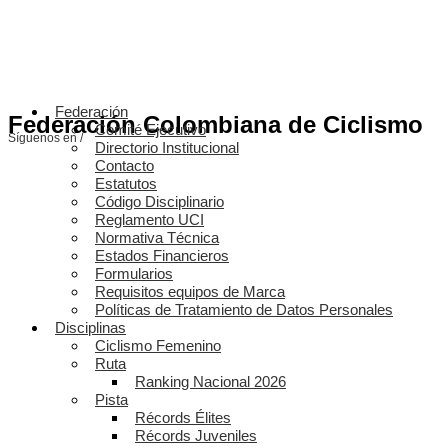
Federación
Federación Colombiana de Ciclismo
Comité Ejecutivo
Síguenos en /
Directorio Institucional
Contacto
Estatutos
Código Disciplinario
Reglamento UCI
Normativa Técnica
Estados Financieros
Formularios
Requisitos equipos de Marca
Políticas de Tratamiento de Datos Personales
Disciplinas
Ciclismo Femenino
Ruta
Ranking Nacional 2026
Pista
Récords Élites
Récords Juveniles