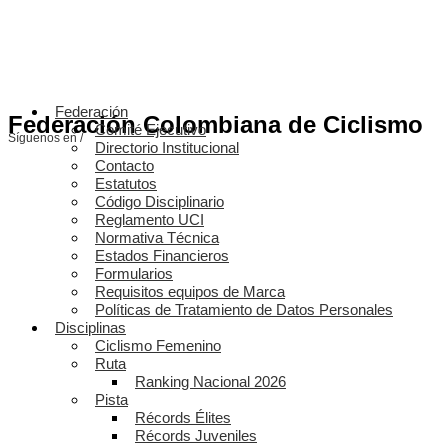
Federación
Federación Colombiana de Ciclismo
Comité Ejecutivo
Síguenos en /
Directorio Institucional
Contacto
Estatutos
Código Disciplinario
Reglamento UCI
Normativa Técnica
Estados Financieros
Formularios
Requisitos equipos de Marca
Políticas de Tratamiento de Datos Personales
Disciplinas
Ciclismo Femenino
Ruta
Ranking Nacional 2026
Pista
Récords Élites
Récords Juveniles