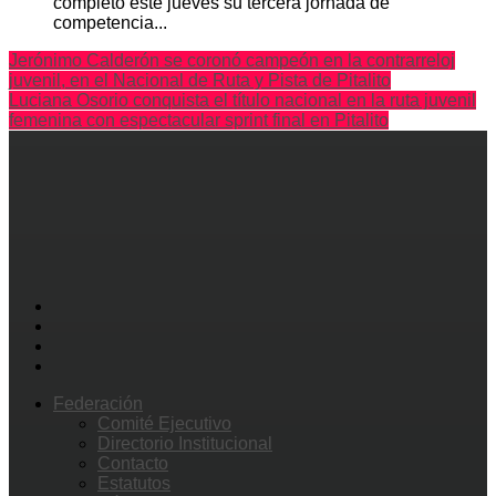
completó este jueves su tercera jornada de
competencia...
Jerónimo Calderón se coronó campeón en la contrarreloj
juvenil, en el Nacional de Ruta y Pista de Pitalito
Luciana Osorio conquista el título nacional en la ruta juvenil
femenina con espectacular sprint final en Pitalito
Federación
Comité Ejecutivo
Directorio Institucional
Contacto
Estatutos