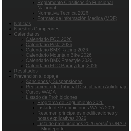
Reglamento Clasificación Funcional
Nacional
Normativa Técnica 2026
Formato de Información Médica (MDF)
Noticias
Nuestros Campeones
Calendarios
Calendario FCC 2026
Calendario Pista 2026
Calendario BMX Racing 2026
Calendario Mountain Bike 2026
Calendario BMX Freestyle 2026
Calendario FCC Paracycling 2026
Resultados
Prevención al dopaje
Sanciones y Suspensiones
Reglamento del Tribunal Disciplinario Antidopaje
Cursos WADA
Listado de Prohibiciones
Programa de Seguimiento 2026
Listado de Prohibiciones WADA 2026
Resumen principales modificaciones y
notas explicativas 2026
Lista de prohibiciones 2026 versión ONAD
– Mindeporte