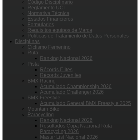
Código Disciplinario
Reglamento UCI
Normativa Técnica
Estados Financieros
Formularios
Requisitos equipos de Marca
Políticas de Tratamiento de Datos Personales
Disciplinas
Ciclismo Femenino
Ruta
Ranking Nacional 2026
Pista
Récords Élites
Récords Juveniles
BMX Racing
Acumulado Championship 2026
Acumulado Challenger 2026
BMX Freestyle
Acumulado General BMX Freestyle 2025
Mountain Bike
Paracycling
Ranking Nacional 2026
Resultados Copa Nacional Ruta
Paracycling 2026
Master List Nacional 2026