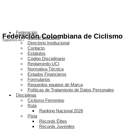
Federación
Federación Colombiana de Ciclismo
Comité Ejecutivo
Síguenos en /
Directorio Institucional
Contacto
Estatutos
Código Disciplinario
Reglamento UCI
Normativa Técnica
Estados Financieros
Formularios
Requisitos equipos de Marca
Políticas de Tratamiento de Datos Personales
Disciplinas
Ciclismo Femenino
Ruta
Ranking Nacional 2026
Pista
Récords Élites
Récords Juveniles