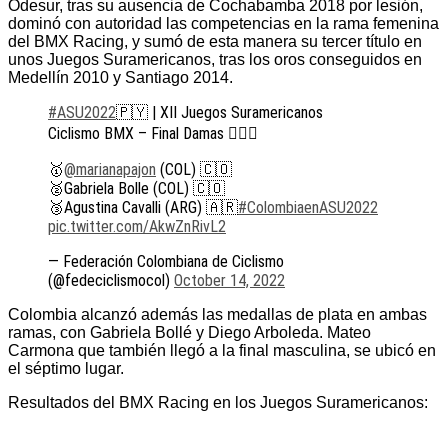
Odesur, tras su ausencia de Cochabamba 2018 por lesión,
dominó con autoridad las competencias en la rama femenina
del BMX Racing, y sumó de esta manera su tercer título en
unos Juegos Suramericanos, tras los oros conseguidos en
Medellín 2010 y Santiago 2014.
#ASU2022
🇵🇾 | XII Juegos Suramericanos
Ciclismo BMX – Final Damas 🚴🏻‍♀️
🥇
@marianapajon
(COL) 🇨🇴
🥈Gabriela Bolle (COL) 🇨🇴
🥉Agustina Cavalli (ARG) 🇦🇷
#ColombiaenASU2022
pic.twitter.com/AkwZnRivL2
— Federación Colombiana de Ciclismo
(@fedeciclismocol)
October 14, 2022
Colombia alcanzó además las medallas de plata en ambas
ramas, con Gabriela Bollé y Diego Arboleda. Mateo
Carmona que también llegó a la final masculina, se ubicó en
el séptimo lugar.
Resultados del BMX Racing en los Juegos Suramericanos: