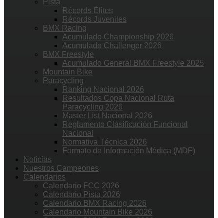
Pista
Récords Élites
Récords Juveniles
BMX Racing
Acumulado Championship 2026
Acumulado Challenger 2026
BMX Freestyle
Acumulado General BMX Freestyle 2025
Mountain Bike
Paracycling
Ranking Nacional 2026
Resultados Copa Nacional Ruta
Paracycling 2026
Master List Nacional 2026
Reglamento Clasificación Funcional
Nacional
Normativa Técnica 2026
Formato de Información Médica (MDF)
Noticias
Nuestros Campeones
Calendarios
Calendario FCC 2026
Calendario Pista 2026
Calendario BMX Racing 2026
Calendario Mountain Bike 2026