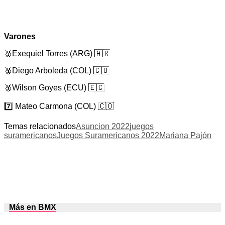
Varones
🥇Exequiel Torres (ARG) 🇦🇷
🥈Diego Arboleda (COL) 🇨🇴
🥉Wilson Goyes (ECU) 🇪🇨
7️⃣ Mateo Carmona (COL) 🇨🇴
Temas relacionados
Asuncion 2022
juegos
suramericanos
Juegos Suramericanos 2022
Mariana Pajón
Más en BMX