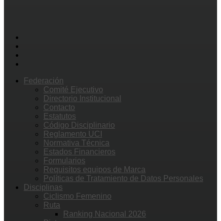
Federación
Comité Ejecutivo
Directorio Institucional
Contacto
Estatutos
Código Disciplinario
Reglamento UCI
Normativa Técnica
Estados Financieros
Formularios
Requisitos equipos de Marca
Políticas de Tratamiento de Datos Personales
Disciplinas
Ciclismo Femenino
Ruta
Ranking Nacional 2026