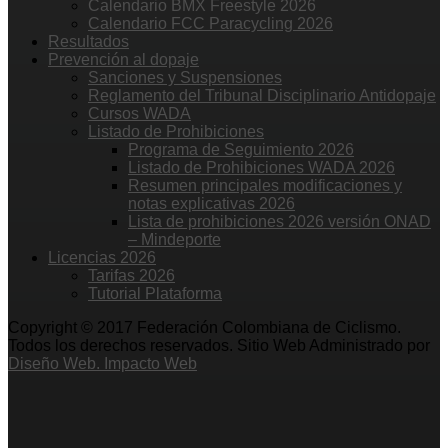
Calendario BMX Freestyle 2026
Calendario FCC Paracycling 2026
Resultados
Prevención al dopaje
Sanciones y Suspensiones
Reglamento del Tribunal Disciplinario Antidopaje
Cursos WADA
Listado de Prohibiciones
Programa de Seguimiento 2026
Listado de Prohibiciones WADA 2026
Resumen principales modificaciones y
notas explicativas 2026
Lista de prohibiciones 2026 versión ONAD
– Mindeporte
Licencias 2026
Tarifas 2026
Tutorial Plataforma
Copyright © 2017 Federación Colombiana de Ciclismo.
Todos los derechos reservados. Sitio Web Administrado por
Diseño Web. Impacto Web