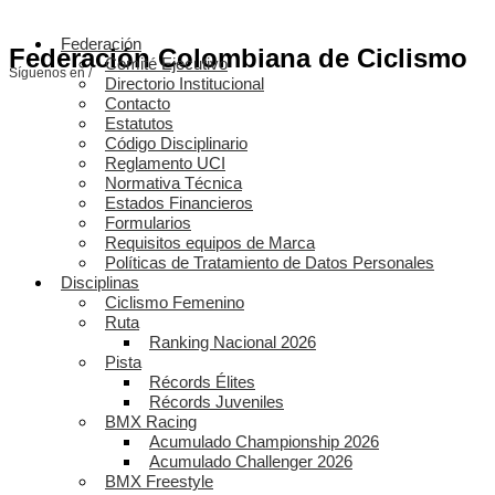
Federación
Federación Colombiana de Ciclismo
Comité Ejecutivo
Síguenos en /
Directorio Institucional
Contacto
Estatutos
Código Disciplinario
Reglamento UCI
Normativa Técnica
Estados Financieros
Formularios
Requisitos equipos de Marca
Políticas de Tratamiento de Datos Personales
Disciplinas
Ciclismo Femenino
Ruta
Ranking Nacional 2026
Pista
Récords Élites
Récords Juveniles
BMX Racing
Acumulado Championship 2026
Acumulado Challenger 2026
BMX Freestyle