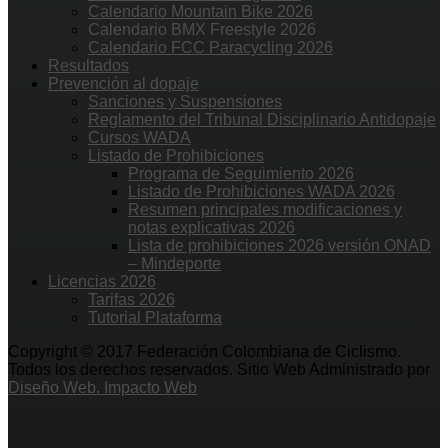
Calendario Mountain Bike 2026
Calendario BMX Freestyle 2026
Calendario FCC Paracycling 2026
Resultados
Prevención al dopaje
Sanciones y Suspensiones
Reglamento del Tribunal Disciplinario Antidopaje
Cursos WADA
Listado de Prohibiciones
Programa de Seguimiento 2026
Listado de Prohibiciones WADA 2026
Resumen principales modificaciones y
notas explicativas 2026
Lista de prohibiciones 2026 versión ONAD
– Mindeporte
Licencias 2026
Tarifas 2026
Tutorial Plataforma
Copyright © 2017 Federación Colombiana de Ciclismo.
Todos los derechos reservados. Sitio Web Administrado por
Diseño Web. Impacto Web