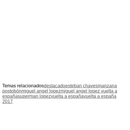
Temas relacionados
destacado
esteban chaves
manzana
postobón
miguel angel lopez
miguel angel lopez vuelta a
españa
superman lopez
vuelta a españa
vuelta a españa
2017