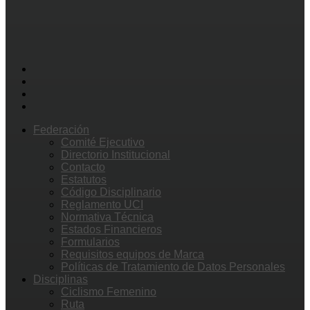
Federación
Comité Ejecutivo
Directorio Institucional
Contacto
Estatutos
Código Disciplinario
Reglamento UCI
Normativa Técnica
Estados Financieros
Formularios
Requisitos equipos de Marca
Políticas de Tratamiento de Datos Personales
Disciplinas
Ciclismo Femenino
Ruta