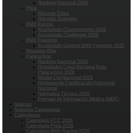
Ranking Nacional 2026
Pista
Récords Élites
Récords Juveniles
BMX Racing
Acumulado Championship 2026
Acumulado Challenger 2026
BMX Freestyle
Acumulado General BMX Freestyle 2025
Mountain Bike
Paracycling
Ranking Nacional 2026
Resultados Copa Nacional Ruta
Paracycling 2026
Master List Nacional 2026
Reglamento Clasificación Funcional
Nacional
Normativa Técnica 2026
Formato de Información Médica (MDF)
Noticias
Nuestros Campeones
Calendarios
Calendario FCC 2026
Calendario Pista 2026
Calendario BMX Racing 2026