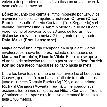
volvió a desprenderse de los favoritos con un ataque en la
definición de la fracción.
López
aguantó con calma el ritmo impuesto por Sky, y los
movimientos de su compatriota
Esteban Chaves (Orica
Scott),
el español Alberto Contador (Trek Segafredo) y el
italiano Vincenzo Nibali (Bahrain Merida), quienes luego
vieron como el boyacense de 23 años se fue sin medir
distancias cruzando la meta a 27 segundos del ganador
Rafal Majka (Bora Hansgrohe).
Majka
coronó una larga escapada en la que estuvieron
involucrados nueve hombres, incluido el portugués del
Manzana Postobón, Ricardo Vilela.
El polaco se apoyó en
el trabajo de selección realizado por su compañero
Patrick
Konrad
para luego marcharse solitario hasta la meta.
Entre los favoritos, el primero en dar aviso fue el bogotano
Chaves, que intentó marcharse a falta de tres kilómetros
junto al francés Romain Bardet (Ag2R) y el ecuatoriano
Richard Carapaz (Movistar Team).
Sin embargo, sus
acciones fueron neutralizadas por Nibali, Contador, Froome
y finalmente un López muy intuitivo que marcó la pauta a
falta 1700 metros.