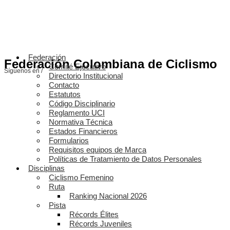
Federación
Federación Colombiana de Ciclismo
Comité Ejecutivo
Síguenos en /
Directorio Institucional
Contacto
Estatutos
Código Disciplinario
Reglamento UCI
Normativa Técnica
Estados Financieros
Formularios
Requisitos equipos de Marca
Políticas de Tratamiento de Datos Personales
Disciplinas
Ciclismo Femenino
Ruta
Ranking Nacional 2026
Pista
Récords Élites
Récords Juveniles