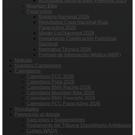
Acumulado General BMX Freestyle 2025
Mountain Bike
Paracycling
Ranking Nacional 2026
Resultados Copa Nacional Ruta
Paracycling 2026
Master List Nacional 2026
Reglamento Clasificación Funcional
Nacional
Normativa Técnica 2026
Formato de Información Médica (MDF)
Noticias
Nuestros Campeones
Calendarios
Calendario FCC 2026
Calendario Pista 2026
Calendario BMX Racing 2026
Calendario Mountain Bike 2026
Calendario BMX Freestyle 2026
Calendario FCC Paracycling 2026
Resultados
Prevención al dopaje
Sanciones y Suspensiones
Reglamento del Tribunal Disciplinario Antidopaje
Cursos WADA