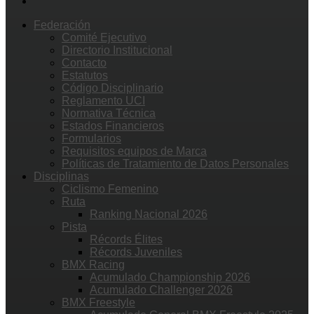
Federación
Comité Ejecutivo
Directorio Institucional
Contacto
Estatutos
Código Disciplinario
Reglamento UCI
Normativa Técnica
Estados Financieros
Formularios
Requisitos equipos de Marca
Políticas de Tratamiento de Datos Personales
Disciplinas
Ciclismo Femenino
Ruta
Ranking Nacional 2026
Pista
Récords Élites
Récords Juveniles
BMX Racing
Acumulado Championship 2026
Acumulado Challenger 2026
BMX Freestyle