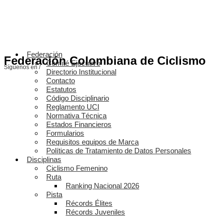
Federación
Federación Colombiana de Ciclismo
Comité Ejecutivo
Síguenos en /
Directorio Institucional
Contacto
Estatutos
Código Disciplinario
Reglamento UCI
Normativa Técnica
Estados Financieros
Formularios
Requisitos equipos de Marca
Políticas de Tratamiento de Datos Personales
Disciplinas
Ciclismo Femenino
Ruta
Ranking Nacional 2026
Pista
Récords Élites
Récords Juveniles