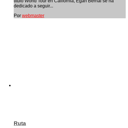
título World Tour en California, Egan Bernal se ha
dedicado a seguir...
Por
webmaster
Ruta