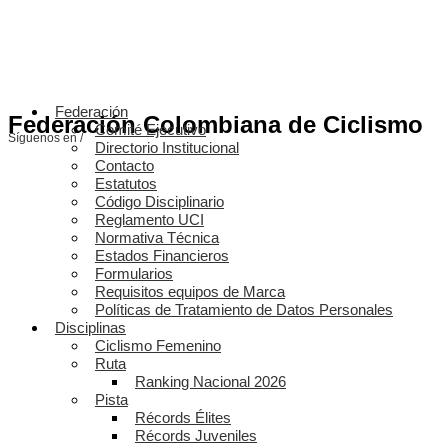
Federación
Federación Colombiana de Ciclismo
Comité Ejecutivo
Síguenos en /
Directorio Institucional
Contacto
Estatutos
Código Disciplinario
Reglamento UCI
Normativa Técnica
Estados Financieros
Formularios
Requisitos equipos de Marca
Políticas de Tratamiento de Datos Personales
Disciplinas
Ciclismo Femenino
Ruta
Ranking Nacional 2026
Pista
Récords Élites
Récords Juveniles