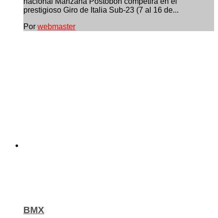
nacional Manzana Postobón competirá en el
prestigioso Giro de Italia Sub-23 (7 al 16 de...
Por
webmaster
BMX