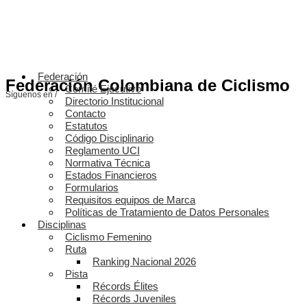
Federación
Federación Colombiana de Ciclismo
Comité Ejecutivo
Síguenos en /
Directorio Institucional
Contacto
Estatutos
Código Disciplinario
Reglamento UCI
Normativa Técnica
Estados Financieros
Formularios
Requisitos equipos de Marca
Políticas de Tratamiento de Datos Personales
Disciplinas
Ciclismo Femenino
Ruta
Ranking Nacional 2026
Pista
Récords Élites
Récords Juveniles