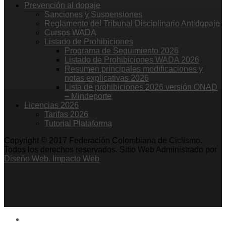
Prevención al dopaje
Sanciones y Suspensiones
Reglamento del Tribunal Disciplinario Antidopaje
Cursos WADA
Listado de Prohibiciones
Programa de Seguimiento 2026
Listado de Prohibiciones WADA 2026
Resumen principales modificaciones y
notas explicativas 2026
Lista de prohibiciones 2026 versión ONAD
– Mindeporte
Licencias 2026
Tarifas 2026
Tutorial Plataforma
Copyright © 2017 Federación Colombiana de Ciclismo.
Todos los derechos reservados. Sitio Web Administrado por
Diseño Web. Impacto Web