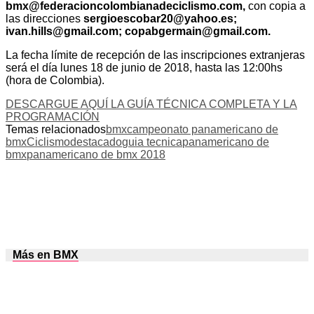
bmx@federacioncolombianadeciclismo.com
,
con copia a
las direcciones
sergioescobar20@yahoo.es
;
ivan.hills@gmail.com
;
copabgermain@gmail.com
.
La fecha límite de recepción de las inscripciones extranjeras
será el día lunes 18 de junio de 2018, hasta las 12:00hs
(hora de Colombia).
DESCARGUE AQUÍ LA GUÍA TÉCNICA COMPLETA Y LA
PROGRAMACIÓN
Temas relacionados
bmx
campeonato panamericano de
bmx
Ciclismo
destacado
guia tecnica
panamericano de
bmx
panamericano de bmx 2018
Más en BMX