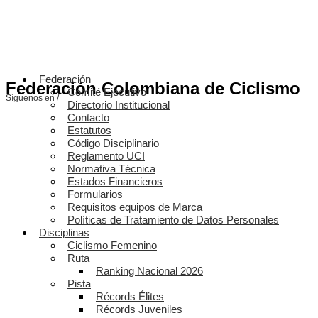
Federación
Federación Colombiana de Ciclismo
Comité Ejecutivo
Síguenos en /
Directorio Institucional
Contacto
Estatutos
Código Disciplinario
Reglamento UCI
Normativa Técnica
Estados Financieros
Formularios
Requisitos equipos de Marca
Políticas de Tratamiento de Datos Personales
Disciplinas
Ciclismo Femenino
Ruta
Ranking Nacional 2026
Pista
Récords Élites
Récords Juveniles