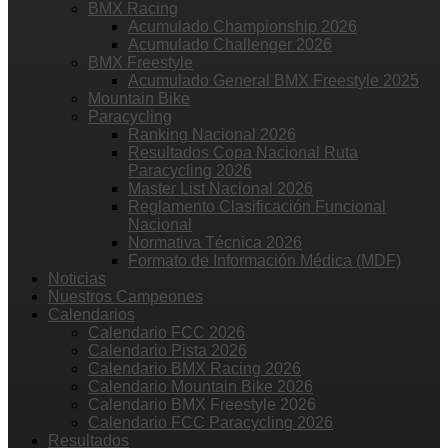
BMX Racing
Acumulado Championship 2026
Acumulado Challenger 2026
BMX Freestyle
Acumulado General BMX Freestyle 2025
Mountain Bike
Paracycling
Ranking Nacional 2026
Resultados Copa Nacional Ruta
Paracycling 2026
Master List Nacional 2026
Reglamento Clasificación Funcional
Nacional
Normativa Técnica 2026
Formato de Información Médica (MDF)
Noticias
Nuestros Campeones
Calendarios
Calendario FCC 2026
Calendario Pista 2026
Calendario BMX Racing 2026
Calendario Mountain Bike 2026
Calendario BMX Freestyle 2026
Calendario FCC Paracycling 2026
Resultados