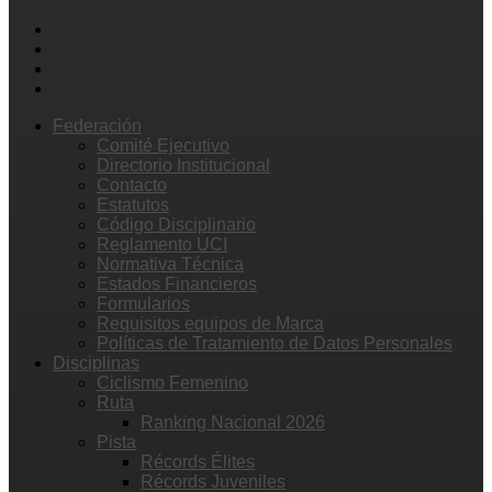
Federación
Comité Ejecutivo
Directorio Institucional
Contacto
Estatutos
Código Disciplinario
Reglamento UCI
Normativa Técnica
Estados Financieros
Formularios
Requisitos equipos de Marca
Políticas de Tratamiento de Datos Personales
Disciplinas
Ciclismo Femenino
Ruta
Ranking Nacional 2026
Pista
Récords Élites
Récords Juveniles