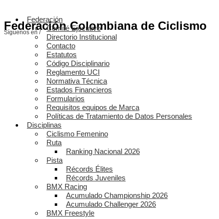
Federación
Federación Colombiana de Ciclismo
Comité Ejecutivo
Síguenos en /
Directorio Institucional
Contacto
Estatutos
Código Disciplinario
Reglamento UCI
Normativa Técnica
Estados Financieros
Formularios
Requisitos equipos de Marca
Políticas de Tratamiento de Datos Personales
Disciplinas
Ciclismo Femenino
Ruta
Ranking Nacional 2026
Pista
Récords Élites
Récords Juveniles
BMX Racing
Acumulado Championship 2026
Acumulado Challenger 2026
BMX Freestyle