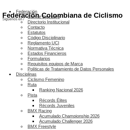
Federación
Federación Colombiana de Ciclismo
Comité Ejecutivo
Síguenos en /
Directorio Institucional
Contacto
Estatutos
Código Disciplinario
Reglamento UCI
Normativa Técnica
Estados Financieros
Formularios
Requisitos equipos de Marca
Políticas de Tratamiento de Datos Personales
Disciplinas
Ciclismo Femenino
Ruta
Ranking Nacional 2026
Pista
Récords Élites
Récords Juveniles
BMX Racing
Acumulado Championship 2026
Acumulado Challenger 2026
BMX Freestyle