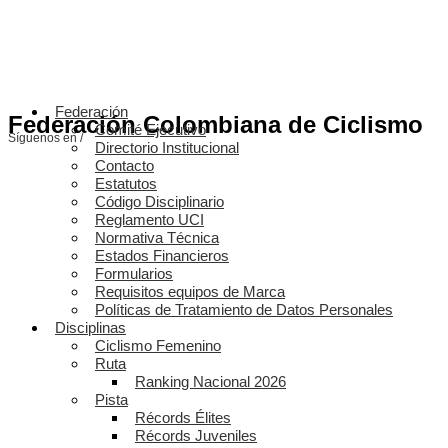
Federación
Federación Colombiana de Ciclismo
Comité Ejecutivo
Síguenos en /
Directorio Institucional
Contacto
Estatutos
Código Disciplinario
Reglamento UCI
Normativa Técnica
Estados Financieros
Formularios
Requisitos equipos de Marca
Políticas de Tratamiento de Datos Personales
Disciplinas
Ciclismo Femenino
Ruta
Ranking Nacional 2026
Pista
Récords Élites
Récords Juveniles