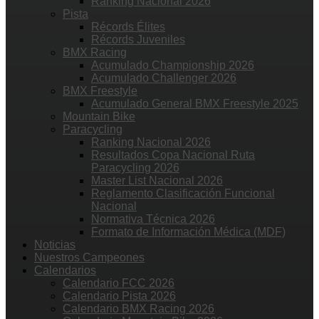
Ranking Nacional 2026
Pista
Récords Élites
Récords Juveniles
BMX Racing
Acumulado Championship 2026
Acumulado Challenger 2026
BMX Freestyle
Acumulado General BMX Freestyle 2025
Mountain Bike
Paracycling
Ranking Nacional 2026
Resultados Copa Nacional Ruta
Paracycling 2026
Master List Nacional 2026
Reglamento Clasificación Funcional
Nacional
Normativa Técnica 2026
Formato de Información Médica (MDF)
Noticias
Nuestros Campeones
Calendarios
Calendario FCC 2026
Calendario Pista 2026
Calendario BMX Racing 2026