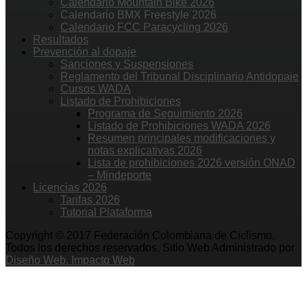
Calendario Mountain Bike 2026
Calendario BMX Freestyle 2026
Calendario FCC Paracycling 2026
Resultados
Prevención al dopaje
Sanciones y Suspensiones
Reglamento del Tribunal Disciplinario Antidopaje
Cursos WADA
Listado de Prohibiciones
Programa de Seguimiento 2026
Listado de Prohibiciones WADA 2026
Resumen principales modificaciones y
notas explicativas 2026
Lista de prohibiciones 2026 versión ONAD
– Mindeporte
Licencias 2026
Tarifas 2026
Tutorial Plataforma
Copyright © 2017 Federación Colombiana de Ciclismo.
Todos los derechos reservados. Sitio Web Administrado por
Diseño Web. Impacto Web