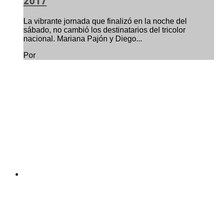
2017
La vibrante jornada que finalizó en la noche del
sábado, no cambió los destinatarios del tricolor
nacional. Mariana Pajón y Diego...
Por