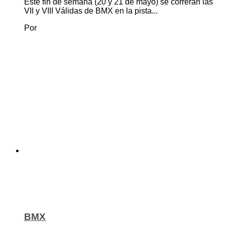
Este fin de semana (20 y 21 de mayo) se correrán las
VII y VIII Válidas de BMX en la pista...
Por
BMX