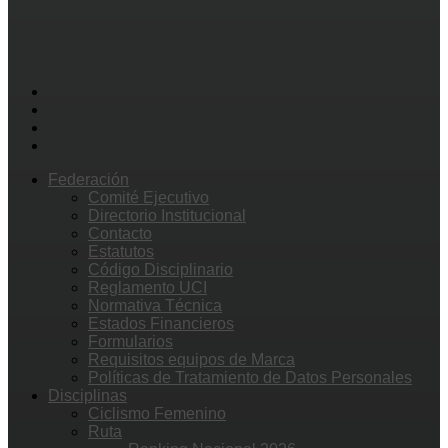
Federación
Comité Ejecutivo
Directorio Institucional
Contacto
Estatutos
Código Disciplinario
Reglamento UCI
Normativa Técnica
Estados Financieros
Formularios
Requisitos equipos de Marca
Políticas de Tratamiento de Datos Personales
Disciplinas
Ciclismo Femenino
Ruta