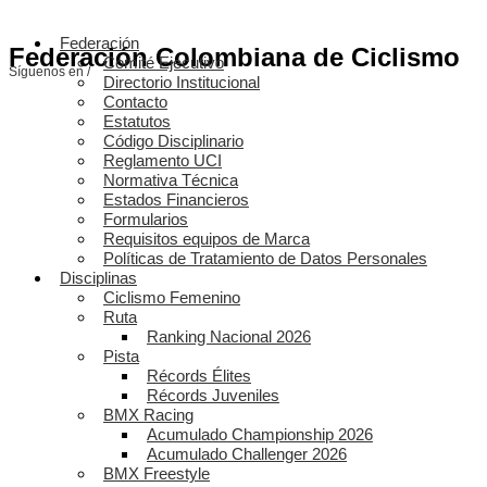
Federación
Federación Colombiana de Ciclismo
Comité Ejecutivo
Síguenos en /
Directorio Institucional
Contacto
Estatutos
Código Disciplinario
Reglamento UCI
Normativa Técnica
Estados Financieros
Formularios
Requisitos equipos de Marca
Políticas de Tratamiento de Datos Personales
Disciplinas
Ciclismo Femenino
Ruta
Ranking Nacional 2026
Pista
Récords Élites
Récords Juveniles
BMX Racing
Acumulado Championship 2026
Acumulado Challenger 2026
BMX Freestyle