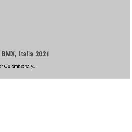
 BMX, Italia 2021
or Colombiana y...