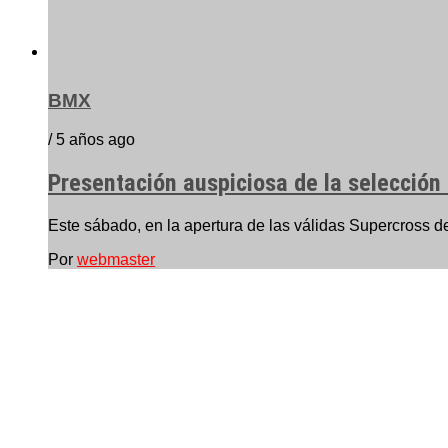
BMX
/ 5 años ago
Presentación auspiciosa de la selección
Este sábado, en la apertura de las válidas Supercross d
Por
webmaster