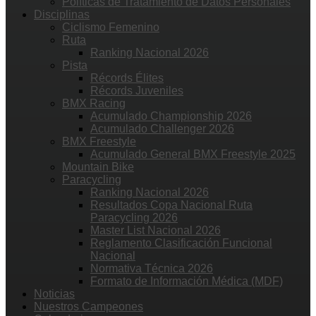
Políticas de Tratamiento de Datos Personales
Disciplinas
Ciclismo Femenino
Ruta
Ranking Nacional 2026
Pista
Récords Élites
Récords Juveniles
BMX Racing
Acumulado Championship 2026
Acumulado Challenger 2026
BMX Freestyle
Acumulado General BMX Freestyle 2025
Mountain Bike
Paracycling
Ranking Nacional 2026
Resultados Copa Nacional Ruta
Paracycling 2026
Master List Nacional 2026
Reglamento Clasificación Funcional
Nacional
Normativa Técnica 2026
Formato de Información Médica (MDF)
Noticias
Nuestros Campeones