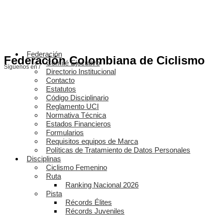
Federación
Federación Colombiana de Ciclismo
Comité Ejecutivo
Síguenos en /
Directorio Institucional
Contacto
Estatutos
Código Disciplinario
Reglamento UCI
Normativa Técnica
Estados Financieros
Formularios
Requisitos equipos de Marca
Políticas de Tratamiento de Datos Personales
Disciplinas
Ciclismo Femenino
Ruta
Ranking Nacional 2026
Pista
Récords Élites
Récords Juveniles