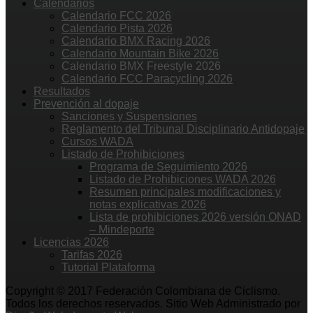
Calendarios
Calendario FCC 2026
Calendario Pista 2026
Calendario BMX Racing 2026
Calendario Mountain Bike 2026
Calendario BMX Freestyle 2026
Calendario FCC Paracycling 2026
Resultados
Prevención al dopaje
Sanciones y Suspensiones
Reglamento del Tribunal Disciplinario Antidopaje
Cursos WADA
Listado de Prohibiciones
Programa de Seguimiento 2026
Listado de Prohibiciones WADA 2026
Resumen principales modificaciones y
notas explicativas 2026
Lista de prohibiciones 2026 versión ONAD
– Mindeporte
Licencias 2026
Tarifas 2026
Tutorial Plataforma
Copyright © 2017 Federación Colombiana de Ciclismo.
Todos los derechos reservados. Sitio Web Administrado por