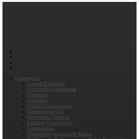
Federación
Comité Ejecutivo
Directorio Institucional
Contacto
Estatutos
Código Disciplinario
Reglamento UCI
Normativa Técnica
Estados Financieros
Formularios
Requisitos equipos de Marca