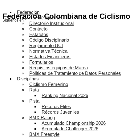
Federación
Federación Colombiana de Ciclismo
Comité Ejecutivo
Síguenos en /
Directorio Institucional
Contacto
Estatutos
Código Disciplinario
Reglamento UCI
Normativa Técnica
Estados Financieros
Formularios
Requisitos equipos de Marca
Políticas de Tratamiento de Datos Personales
Disciplinas
Ciclismo Femenino
Ruta
Ranking Nacional 2026
Pista
Récords Élites
Récords Juveniles
BMX Racing
Acumulado Championship 2026
Acumulado Challenger 2026
BMX Freestyle