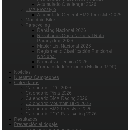
Acumulado Challenger 2026
BMX Freestyle
Acumulado General BMX Freestyle 2025
Mountain Bike
Paracycling
Ranking Nacional 2026
Resultados Copa Nacional Ruta
Paracycling 2026
Master List Nacional 2026
Reglamento Clasificación Funcional
Nacional
Normativa Técnica 2026
Formato de Información Médica (MDF)
Noticias
Nuestros Campeones
Calendarios
Calendario FCC 2026
Calendario Pista 2026
Calendario BMX Racing 2026
Calendario Mountain Bike 2026
Calendario BMX Freestyle 2026
Calendario FCC Paracycling 2026
Resultados
Prevención al dopaje
Sanciones y Suspensiones