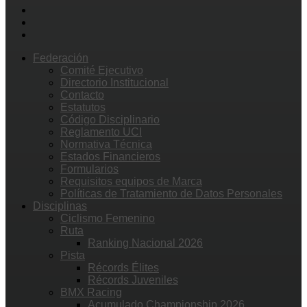
Federación
Comité Ejecutivo
Directorio Institucional
Contacto
Estatutos
Código Disciplinario
Reglamento UCI
Normativa Técnica
Estados Financieros
Formularios
Requisitos equipos de Marca
Políticas de Tratamiento de Datos Personales
Disciplinas
Ciclismo Femenino
Ruta
Ranking Nacional 2026
Pista
Récords Élites
Récords Juveniles
BMX Racing
Acumulado Championship 2026