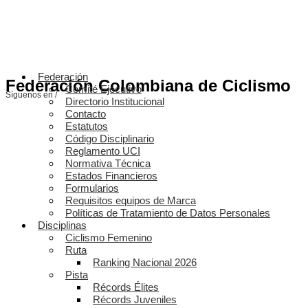
Federación
Federación Colombiana de Ciclismo
Comité Ejecutivo
Síguenos en /
Directorio Institucional
Contacto
Estatutos
Código Disciplinario
Reglamento UCI
Normativa Técnica
Estados Financieros
Formularios
Requisitos equipos de Marca
Políticas de Tratamiento de Datos Personales
Disciplinas
Ciclismo Femenino
Ruta
Ranking Nacional 2026
Pista
Récords Élites
Récords Juveniles