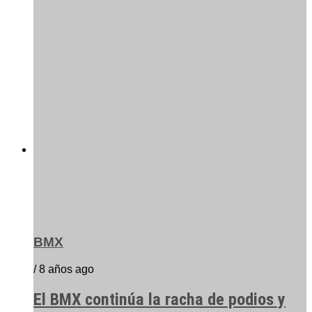
BMX
/ 8 años ago
El BMX continúa la racha de podios y