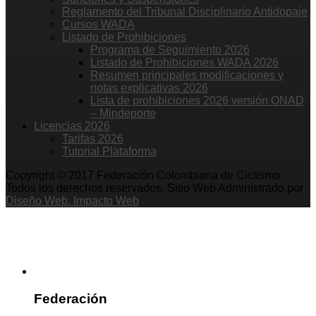
Reglamento del Tribunal Disciplinario Antidopaje
Cursos WADA
Listado de Prohibiciones
Programa de Seguimiento 2026
Listado de Prohibiciones WADA 2026
Resumen principales modificaciones y
notas explicativas 2026
Lista de prohibiciones 2026 versión ONAD
– Mindeporte
Licencias 2026
Tarifas 2026
Tutorial Plataforma
Copyright © 2017 Federación Colombiana de Ciclismo.
Todos los derechos reservados. Sitio Web Administrado por
Diseño Web. Impacto Web
Federación