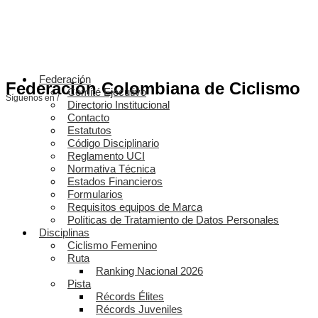
Federación
Federación Colombiana de Ciclismo
Comité Ejecutivo
Síguenos en /
Directorio Institucional
Contacto
Estatutos
Código Disciplinario
Reglamento UCI
Normativa Técnica
Estados Financieros
Formularios
Requisitos equipos de Marca
Políticas de Tratamiento de Datos Personales
Disciplinas
Ciclismo Femenino
Ruta
Ranking Nacional 2026
Pista
Récords Élites
Récords Juveniles