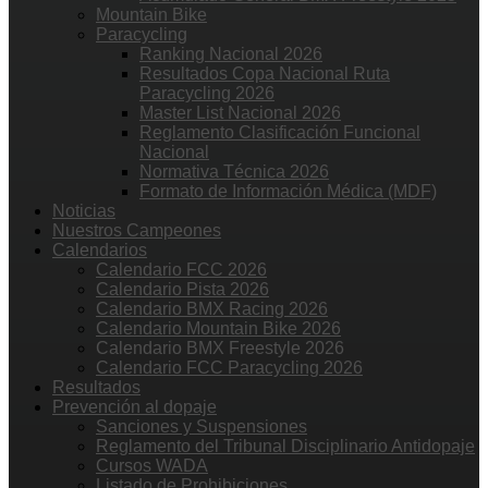
Mountain Bike
Paracycling
Ranking Nacional 2026
Resultados Copa Nacional Ruta
Paracycling 2026
Master List Nacional 2026
Reglamento Clasificación Funcional
Nacional
Normativa Técnica 2026
Formato de Información Médica (MDF)
Noticias
Nuestros Campeones
Calendarios
Calendario FCC 2026
Calendario Pista 2026
Calendario BMX Racing 2026
Calendario Mountain Bike 2026
Calendario BMX Freestyle 2026
Calendario FCC Paracycling 2026
Resultados
Prevención al dopaje
Sanciones y Suspensiones
Reglamento del Tribunal Disciplinario Antidopaje
Cursos WADA
Listado de Prohibiciones