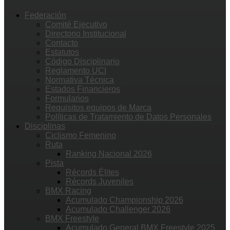
Federación
Comité Ejecutivo
Directorio Institucional
Contacto
Estatutos
Código Disciplinario
Reglamento UCI
Normativa Técnica
Estados Financieros
Formularios
Requisitos equipos de Marca
Políticas de Tratamiento de Datos Personales
Disciplinas
Ciclismo Femenino
Ruta
Ranking Nacional 2026
Pista
Récords Élites
Récords Juveniles
BMX Racing
Acumulado Championship 2026
Acumulado Challenger 2026
BMX Freestyle
Acumulado General BMX Freestyle 2025