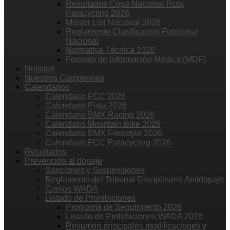
Resultados Copa Nacional Ruta
Paracycling 2026
Master List Nacional 2026
Reglamento Clasificación Funcional
Nacional
Normativa Técnica 2026
Formato de Información Médica (MDF)
Noticias
Nuestros Campeones
Calendarios
Calendario FCC 2026
Calendario Pista 2026
Calendario BMX Racing 2026
Calendario Mountain Bike 2026
Calendario BMX Freestyle 2026
Calendario FCC Paracycling 2026
Resultados
Prevención al dopaje
Sanciones y Suspensiones
Reglamento del Tribunal Disciplinario Antidopaje
Cursos WADA
Listado de Prohibiciones
Programa de Seguimiento 2026
Listado de Prohibiciones WADA 2026
Resumen principales modificaciones y