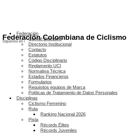
Federación
Federación Colombiana de Ciclismo
Comité Ejecutivo
Síguenos en /
Directorio Institucional
Contacto
Estatutos
Código Disciplinario
Reglamento UCI
Normativa Técnica
Estados Financieros
Formularios
Requisitos equipos de Marca
Políticas de Tratamiento de Datos Personales
Disciplinas
Ciclismo Femenino
Ruta
Ranking Nacional 2026
Pista
Récords Élites
Récords Juveniles