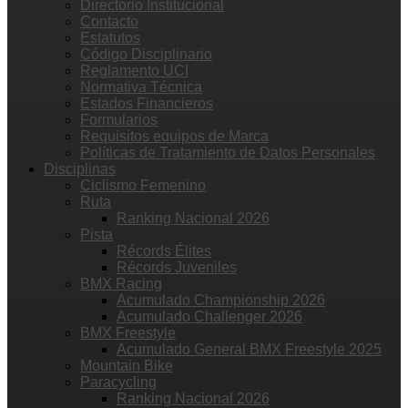
Directorio Institucional
Contacto
Estatutos
Código Disciplinario
Reglamento UCI
Normativa Técnica
Estados Financieros
Formularios
Requisitos equipos de Marca
Políticas de Tratamiento de Datos Personales
Disciplinas
Ciclismo Femenino
Ruta
Ranking Nacional 2026
Pista
Récords Élites
Récords Juveniles
BMX Racing
Acumulado Championship 2026
Acumulado Challenger 2026
BMX Freestyle
Acumulado General BMX Freestyle 2025
Mountain Bike
Paracycling
Ranking Nacional 2026