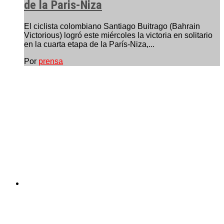
de la Paris-Niza
El ciclista colombiano Santiago Buitrago (Bahrain
Victorious) logró este miércoles la victoria en solitario
en la cuarta etapa de la París-Niza,...
Por
prensa