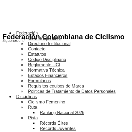
Federación
Federación Colombiana de Ciclismo
Comité Ejecutivo
Síguenos en /
Directorio Institucional
Contacto
Estatutos
Código Disciplinario
Reglamento UCI
Normativa Técnica
Estados Financieros
Formularios
Requisitos equipos de Marca
Políticas de Tratamiento de Datos Personales
Disciplinas
Ciclismo Femenino
Ruta
Ranking Nacional 2026
Pista
Récords Élites
Récords Juveniles