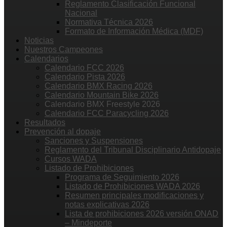
Reglamento Clasificación Funcional
Nacional
Normativa Técnica 2026
Formato de Información Médica (MDF)
Noticias
Nuestros Campeones
Calendarios
Calendario FCC 2026
Calendario Pista 2026
Calendario BMX Racing 2026
Calendario Mountain Bike 2026
Calendario BMX Freestyle 2026
Calendario FCC Paracycling 2026
Resultados
Prevención al dopaje
Sanciones y Suspensiones
Reglamento del Tribunal Disciplinario Antidopaje
Cursos WADA
Listado de Prohibiciones
Programa de Seguimiento 2026
Listado de Prohibiciones WADA 2026
Resumen principales modificaciones y
notas explicativas 2026
Lista de prohibiciones 2026 versión ONAD
– Mindeporte