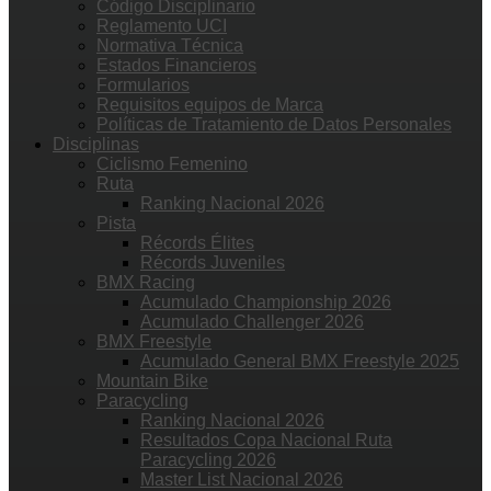
Código Disciplinario
Reglamento UCI
Normativa Técnica
Estados Financieros
Formularios
Requisitos equipos de Marca
Políticas de Tratamiento de Datos Personales
Disciplinas
Ciclismo Femenino
Ruta
Ranking Nacional 2026
Pista
Récords Élites
Récords Juveniles
BMX Racing
Acumulado Championship 2026
Acumulado Challenger 2026
BMX Freestyle
Acumulado General BMX Freestyle 2025
Mountain Bike
Paracycling
Ranking Nacional 2026
Resultados Copa Nacional Ruta
Paracycling 2026
Master List Nacional 2026