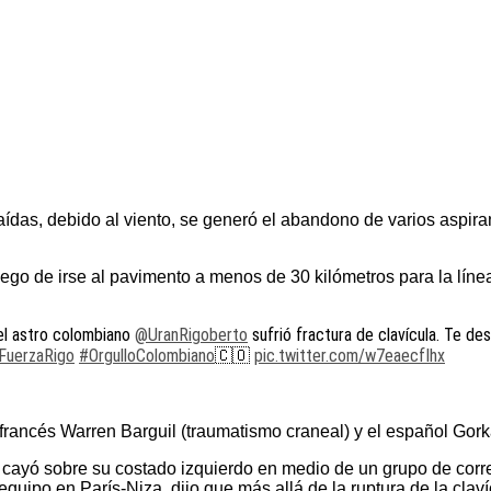
das, debido al viento, se generó el abandono de varios aspirantes
luego de irse al pavimento a menos de 30 kilómetros para la lín
el astro colombiano
@UranRigoberto
sufrió fractura de clavícula. Te 
FuerzaRigo
#OrgulloColombiano
🇨🇴
pic.twitter.com/w7eaecfIhx
 francés Warren Barguil (traumatismo craneal) y el español Gork
 cayó sobre su costado izquierdo en medio de un grupo de corre
quipo en París-Niza, dijo que más allá de la ruptura de la claví