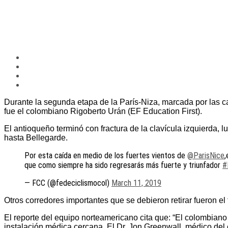
Durante la segunda etapa de la París-Niza, marcada por las caí
fue el colombiano Rigoberto Urán (EF Education First).
El antioqueño terminó con fractura de la clavícula izquierda, 
hasta Bellegarde.
Por esta caída en medio de los fuertes vientos de
@ParisNice
,
que como siempre ha sido regresarás más fuerte y triunfador
#
— FCC (@fedeciclismocol)
March 11, 2019
Otros corredores importantes que se debieron retirar fueron el
El reporte del equipo norteamericano cita que: “El colombiano
instalación médica cercana. El Dr. Jon Greenwall, médico del e