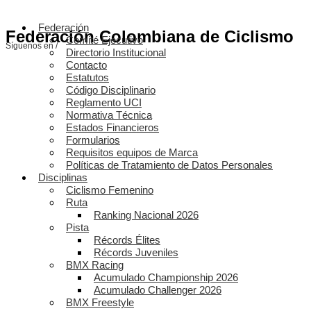
Federación
Federación Colombiana de Ciclismo
Comité Ejecutivo
Síguenos en /
Directorio Institucional
Contacto
Estatutos
Código Disciplinario
Reglamento UCI
Normativa Técnica
Estados Financieros
Formularios
Requisitos equipos de Marca
Políticas de Tratamiento de Datos Personales
Disciplinas
Ciclismo Femenino
Ruta
Ranking Nacional 2026
Pista
Récords Élites
Récords Juveniles
BMX Racing
Acumulado Championship 2026
Acumulado Challenger 2026
BMX Freestyle