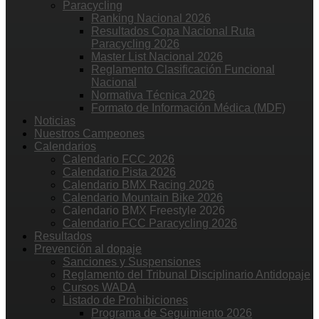
Paracycling
Ranking Nacional 2026
Resultados Copa Nacional Ruta
Paracycling 2026
Master List Nacional 2026
Reglamento Clasificación Funcional
Nacional
Normativa Técnica 2026
Formato de Información Médica (MDF)
Noticias
Nuestros Campeones
Calendarios
Calendario FCC 2026
Calendario Pista 2026
Calendario BMX Racing 2026
Calendario Mountain Bike 2026
Calendario BMX Freestyle 2026
Calendario FCC Paracycling 2026
Resultados
Prevención al dopaje
Sanciones y Suspensiones
Reglamento del Tribunal Disciplinario Antidopaje
Cursos WADA
Listado de Prohibiciones
Programa de Seguimiento 2026