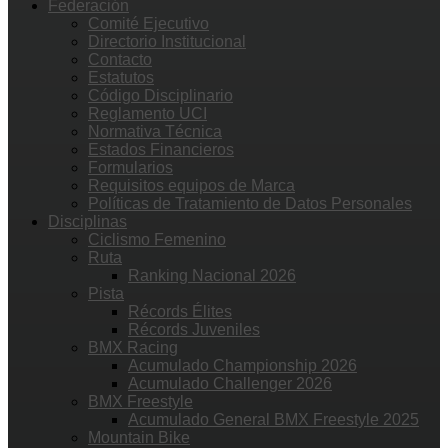
Federación
Comité Ejecutivo
Directorio Institucional
Contacto
Estatutos
Código Disciplinario
Reglamento UCI
Normativa Técnica
Estados Financieros
Formularios
Requisitos equipos de Marca
Políticas de Tratamiento de Datos Personales
Disciplinas
Ciclismo Femenino
Ruta
Ranking Nacional 2026
Pista
Récords Élites
Récords Juveniles
BMX Racing
Acumulado Championship 2026
Acumulado Challenger 2026
BMX Freestyle
Acumulado General BMX Freestyle 2025
Mountain Bike