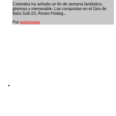
Colombia ha sellado un fin de semana fantástico,
glorioso y memorable. Las conquistas en el Giro de
Italia Sub-23, Álvaro Hodeg...
Por
webmaster