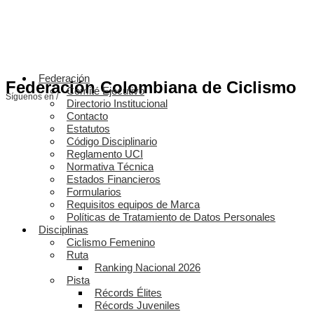
Federación
Federación Colombiana de Ciclismo
Comité Ejecutivo
Síguenos en /
Directorio Institucional
Contacto
Estatutos
Código Disciplinario
Reglamento UCI
Normativa Técnica
Estados Financieros
Formularios
Requisitos equipos de Marca
Políticas de Tratamiento de Datos Personales
Disciplinas
Ciclismo Femenino
Ruta
Ranking Nacional 2026
Pista
Récords Élites
Récords Juveniles