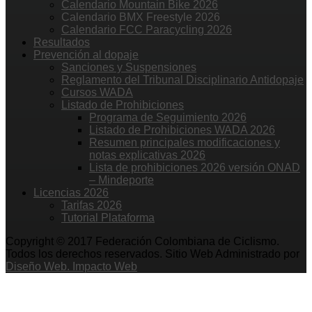
Calendario Mountain Bike 2026
Calendario BMX Freestyle 2026
Calendario FCC Paracycling 2026
Resultados
Prevención al dopaje
Sanciones y Suspensiones
Reglamento del Tribunal Disciplinario Antidopaje
Cursos WADA
Listado de Prohibiciones
Programa de Seguimiento 2026
Listado de Prohibiciones WADA 2026
Resumen principales modificaciones y
notas explicativas 2026
Lista de prohibiciones 2026 versión ONAD
– Mindeporte
Licencias 2026
Tarifas 2026
Tutorial Plataforma
Copyright © 2017 Federación Colombiana de Ciclismo.
Todos los derechos reservados. Sitio Web Administrado por
Diseño Web. Impacto Web