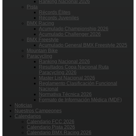
Ranking Nacional 2026
Pista
Récords Élites
Récords Juveniles
BMX Racing
Acumulado Championship 2026
Acumulado Challenger 2026
BMX Freestyle
Acumulado General BMX Freestyle 2025
Mountain Bike
Paracycling
Ranking Nacional 2026
Resultados Copa Nacional Ruta
Paracycling 2026
Master List Nacional 2026
Reglamento Clasificación Funcional
Nacional
Normativa Técnica 2026
Formato de Información Médica (MDF)
Noticias
Nuestros Campeones
Calendarios
Calendario FCC 2026
Calendario Pista 2026
Calendario BMX Racing 2026