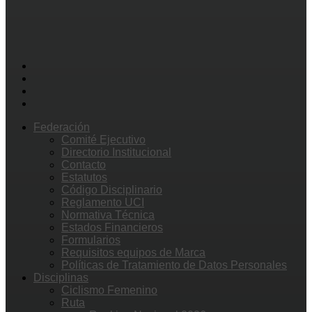
Federación
Comité Ejecutivo
Directorio Institucional
Contacto
Estatutos
Código Disciplinario
Reglamento UCI
Normativa Técnica
Estados Financieros
Formularios
Requisitos equipos de Marca
Políticas de Tratamiento de Datos Personales
Disciplinas
Ciclismo Femenino
Ruta