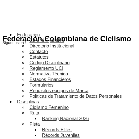
Federación
Federación Colombiana de Ciclismo
Comité Ejecutivo
Síguenos en /
Directorio Institucional
Contacto
Estatutos
Código Disciplinario
Reglamento UCI
Normativa Técnica
Estados Financieros
Formularios
Requisitos equipos de Marca
Políticas de Tratamiento de Datos Personales
Disciplinas
Ciclismo Femenino
Ruta
Ranking Nacional 2026
Pista
Récords Élites
Récords Juveniles