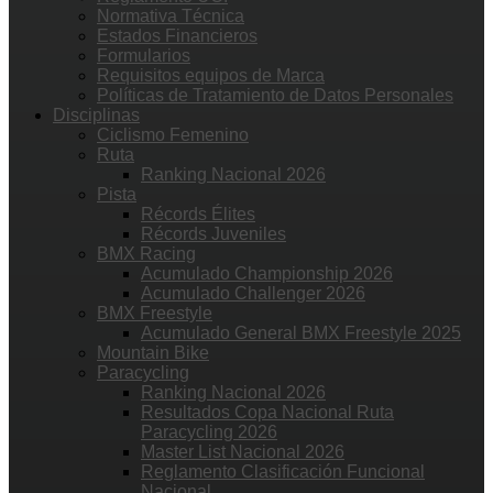
Normativa Técnica
Estados Financieros
Formularios
Requisitos equipos de Marca
Políticas de Tratamiento de Datos Personales
Disciplinas
Ciclismo Femenino
Ruta
Ranking Nacional 2026
Pista
Récords Élites
Récords Juveniles
BMX Racing
Acumulado Championship 2026
Acumulado Challenger 2026
BMX Freestyle
Acumulado General BMX Freestyle 2025
Mountain Bike
Paracycling
Ranking Nacional 2026
Resultados Copa Nacional Ruta
Paracycling 2026
Master List Nacional 2026
Reglamento Clasificación Funcional
Nacional