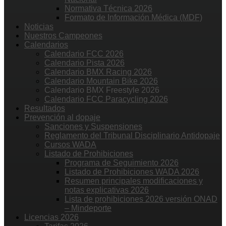
Normativa Técnica 2026
Formato de Información Médica (MDF)
Noticias
Nuestros Campeones
Calendarios
Calendario FCC 2026
Calendario Pista 2026
Calendario BMX Racing 2026
Calendario Mountain Bike 2026
Calendario BMX Freestyle 2026
Calendario FCC Paracycling 2026
Resultados
Prevención al dopaje
Sanciones y Suspensiones
Reglamento del Tribunal Disciplinario Antidopaje
Cursos WADA
Listado de Prohibiciones
Programa de Seguimiento 2026
Listado de Prohibiciones WADA 2026
Resumen principales modificaciones y
notas explicativas 2026
Lista de prohibiciones 2026 versión ONAD
– Mindeporte
Licencias 2026