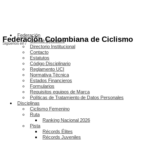
Federación
Federación Colombiana de Ciclismo
Comité Ejecutivo
Síguenos en /
Directorio Institucional
Contacto
Estatutos
Código Disciplinario
Reglamento UCI
Normativa Técnica
Estados Financieros
Formularios
Requisitos equipos de Marca
Políticas de Tratamiento de Datos Personales
Disciplinas
Ciclismo Femenino
Ruta
Ranking Nacional 2026
Pista
Récords Élites
Récords Juveniles