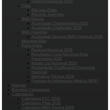
Ranking Nacional 2026
Pista
Récords Élites
Récords Juveniles
BMX Racing
Acumulado Championship 2026
Acumulado Challenger 2026
BMX Freestyle
Acumulado General BMX Freestyle 2025
Mountain Bike
Paracycling
Ranking Nacional 2026
Resultados Copa Nacional Ruta
Paracycling 2026
Master List Nacional 2026
Reglamento Clasificación Funcional
Nacional
Normativa Técnica 2026
Formato de Información Médica (MDF)
Noticias
Nuestros Campeones
Calendarios
Calendario FCC 2026
Calendario Pista 2026
Calendario BMX Racing 2026