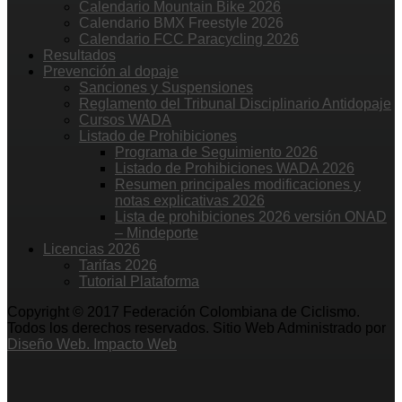
Calendario Mountain Bike 2026
Calendario BMX Freestyle 2026
Calendario FCC Paracycling 2026
Resultados
Prevención al dopaje
Sanciones y Suspensiones
Reglamento del Tribunal Disciplinario Antidopaje
Cursos WADA
Listado de Prohibiciones
Programa de Seguimiento 2026
Listado de Prohibiciones WADA 2026
Resumen principales modificaciones y
notas explicativas 2026
Lista de prohibiciones 2026 versión ONAD
– Mindeporte
Licencias 2026
Tarifas 2026
Tutorial Plataforma
Copyright © 2017 Federación Colombiana de Ciclismo.
Todos los derechos reservados. Sitio Web Administrado por
Diseño Web. Impacto Web