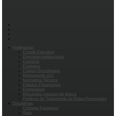
Federación
Comité Ejecutivo
Directorio Institucional
Contacto
Estatutos
Código Disciplinario
Reglamento UCI
Normativa Técnica
Estados Financieros
Formularios
Requisitos equipos de Marca
Políticas de Tratamiento de Datos Personales
Disciplinas
Ciclismo Femenino
Ruta