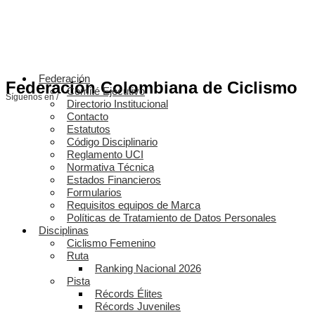
Federación
Federación Colombiana de Ciclismo
Comité Ejecutivo
Síguenos en /
Directorio Institucional
Contacto
Estatutos
Código Disciplinario
Reglamento UCI
Normativa Técnica
Estados Financieros
Formularios
Requisitos equipos de Marca
Políticas de Tratamiento de Datos Personales
Disciplinas
Ciclismo Femenino
Ruta
Ranking Nacional 2026
Pista
Récords Élites
Récords Juveniles