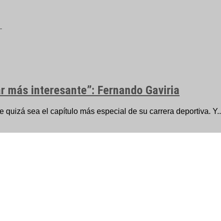
ar más interesante”: Fernando Gaviria
e quizá sea el capítulo más especial de su carrera deportiva. Y..