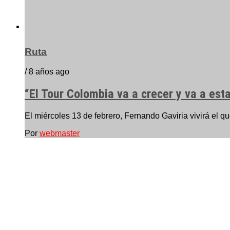
Ruta
/ 8 años ago
“El Tour Colombia va a crecer y va a est
El miércoles 13 de febrero, Fernando Gaviria vivirá el qu
Por
webmaster