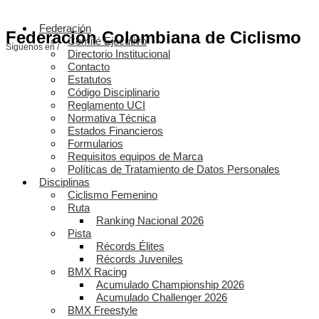
Federación
Federación Colombiana de Ciclismo
Comité Ejecutivo
Síguenos en /
Directorio Institucional
Contacto
Estatutos
Código Disciplinario
Reglamento UCI
Normativa Técnica
Estados Financieros
Formularios
Requisitos equipos de Marca
Políticas de Tratamiento de Datos Personales
Disciplinas
Ciclismo Femenino
Ruta
Ranking Nacional 2026
Pista
Récords Élites
Récords Juveniles
BMX Racing
Acumulado Championship 2026
Acumulado Challenger 2026
BMX Freestyle