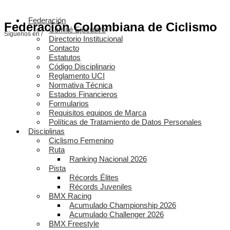
Federación
Federación Colombiana de Ciclismo
Comité Ejecutivo
Síguenos en /
Directorio Institucional
Contacto
Estatutos
Código Disciplinario
Reglamento UCI
Normativa Técnica
Estados Financieros
Formularios
Requisitos equipos de Marca
Políticas de Tratamiento de Datos Personales
Disciplinas
Ciclismo Femenino
Ruta
Ranking Nacional 2026
Pista
Récords Élites
Récords Juveniles
BMX Racing
Acumulado Championship 2026
Acumulado Challenger 2026
BMX Freestyle