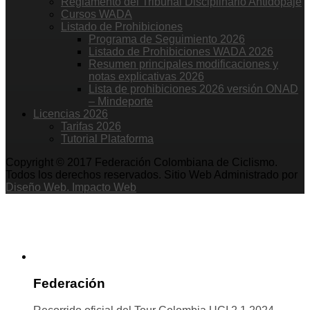
Reglamento del Tribunal Disciplinario Antidopaje
Cursos WADA
Listado de Prohibiciones
Programa de Seguimiento 2026
Listado de Prohibiciones WADA 2026
Resumen principales modificaciones y
notas explicativas 2026
Lista de prohibiciones 2026 versión ONAD
– Mindeporte
Licencias 2026
Tarifas 2026
Tutorial Plataforma
Copyright © 2017 Federación Colombiana de Ciclismo.
Todos los derechos reservados. Sitio Web Administrado por
Diseño Web. Impacto Web
Federación