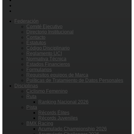
Federación
Comité Ejecutivo
Directorio Institucional
Contacto
Estatutos
Código Disciplinario
Reglamento UCI
Normativa Técnica
Estados Financieros
Formularios
Requisitos equipos de Marca
Políticas de Tratamiento de Datos Personales
Disciplinas
Ciclismo Femenino
Ruta
Ranking Nacional 2026
Pista
Récords Élites
Récords Juveniles
BMX Racing
Acumulado Championship 2026