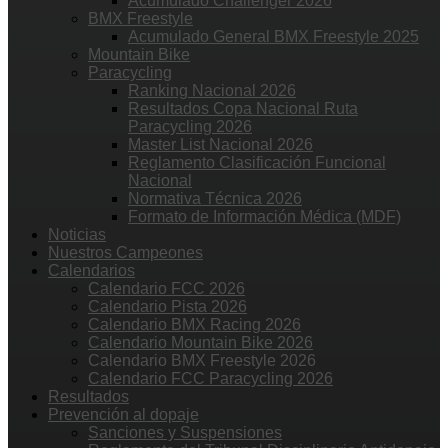
Acumulado Challenger 2026
BMX Freestyle
Acumulado General BMX Freestyle 2025
Mountain Bike
Paracycling
Ranking Nacional 2026
Resultados Copa Nacional Ruta
Paracycling 2026
Master List Nacional 2026
Reglamento Clasificación Funcional
Nacional
Normativa Técnica 2026
Formato de Información Médica (MDF)
Noticias
Nuestros Campeones
Calendarios
Calendario FCC 2026
Calendario Pista 2026
Calendario BMX Racing 2026
Calendario Mountain Bike 2026
Calendario BMX Freestyle 2026
Calendario FCC Paracycling 2026
Resultados
Prevención al dopaje
Sanciones y Suspensiones