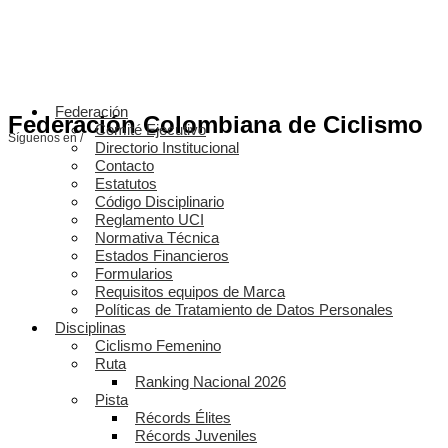
Federación
Federación Colombiana de Ciclismo
Comité Ejecutivo
Síguenos en /
Directorio Institucional
Contacto
Estatutos
Código Disciplinario
Reglamento UCI
Normativa Técnica
Estados Financieros
Formularios
Requisitos equipos de Marca
Políticas de Tratamiento de Datos Personales
Disciplinas
Ciclismo Femenino
Ruta
Ranking Nacional 2026
Pista
Récords Élites
Récords Juveniles