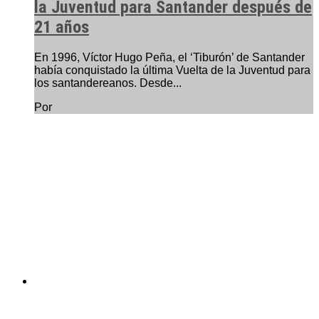
la Juventud para Santander después de
21 años
En 1996, Víctor Hugo Peña, el ‘Tiburón’ de Santander
había conquistado la última Vuelta de la Juventud para
los santandereanos. Desde...
Por