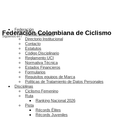
Federación
Federación Colombiana de Ciclismo
Comité Ejecutivo
Síguenos en /
Directorio Institucional
Contacto
Estatutos
Código Disciplinario
Reglamento UCI
Normativa Técnica
Estados Financieros
Formularios
Requisitos equipos de Marca
Políticas de Tratamiento de Datos Personales
Disciplinas
Ciclismo Femenino
Ruta
Ranking Nacional 2026
Pista
Récords Élites
Récords Juveniles