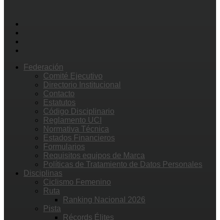
Federación
Comité Ejecutivo
Directorio Institucional
Contacto
Estatutos
Código Disciplinario
Reglamento UCI
Normativa Técnica
Estados Financieros
Formularios
Requisitos equipos de Marca
Políticas de Tratamiento de Datos Personales
Disciplinas
Ciclismo Femenino
Ruta
Ranking Nacional 2026
Pista
Récords Élites