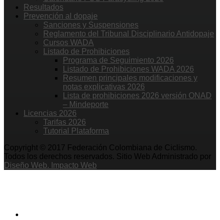
Resultados
Prevención al dopaje
Sanciones y Suspensiones
Reglamento del Tribunal Disciplinario Antidopaje
Cursos WADA
Listado de Prohibiciones
Programa de Seguimiento 2026
Listado de Prohibiciones WADA 2026
Resumen principales modificaciones y
notas explicativas 2026
Lista de prohibiciones 2026 versión ONAD
– Mindeporte
Licencias 2026
Tarifas 2026
Tutorial Plataforma
Copyright © 2017 Federación Colombiana de Ciclismo.
Todos los derechos reservados. Sitio Web Administrado por
Diseño Web. Impacto Web