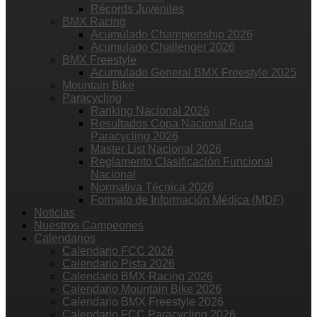
Récords Juveniles
BMX Racing
Acumulado Championship 2026
Acumulado Challenger 2026
BMX Freestyle
Acumulado General BMX Freestyle 2025
Mountain Bike
Paracycling
Ranking Nacional 2026
Resultados Copa Nacional Ruta
Paracycling 2026
Master List Nacional 2026
Reglamento Clasificación Funcional
Nacional
Normativa Técnica 2026
Formato de Información Médica (MDF)
Noticias
Nuestros Campeones
Calendarios
Calendario FCC 2026
Calendario Pista 2026
Calendario BMX Racing 2026
Calendario Mountain Bike 2026
Calendario BMX Freestyle 2026
Calendario FCC Paracycling 2026