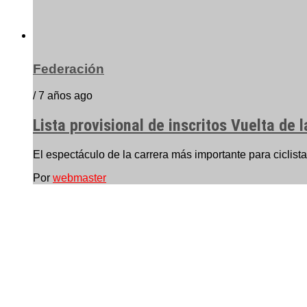
Federación
/ 7 años ago
Lista provisional de inscritos Vuelta de
El espectáculo de la carrera más importante para ciclista
Por
webmaster