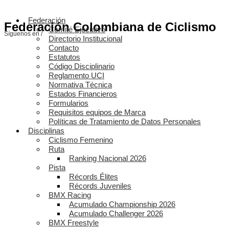
Federación
Federación Colombiana de Ciclismo
Comité Ejecutivo
Síguenos en /
Directorio Institucional
Contacto
Estatutos
Código Disciplinario
Reglamento UCI
Normativa Técnica
Estados Financieros
Formularios
Requisitos equipos de Marca
Políticas de Tratamiento de Datos Personales
Disciplinas
Ciclismo Femenino
Ruta
Ranking Nacional 2026
Pista
Récords Élites
Récords Juveniles
BMX Racing
Acumulado Championship 2026
Acumulado Challenger 2026
BMX Freestyle