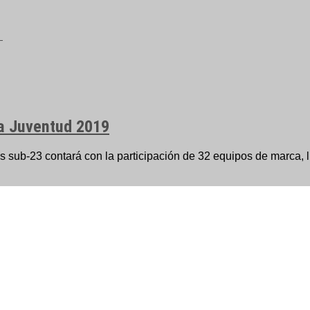
 la Juventud 2019
s sub-23 contará con la participación de 32 equipos de marca, li