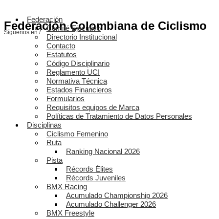
Federación
Federación Colombiana de Ciclismo
Comité Ejecutivo
Síguenos en /
Directorio Institucional
Contacto
Estatutos
Código Disciplinario
Reglamento UCI
Normativa Técnica
Estados Financieros
Formularios
Requisitos equipos de Marca
Políticas de Tratamiento de Datos Personales
Disciplinas
Ciclismo Femenino
Ruta
Ranking Nacional 2026
Pista
Récords Élites
Récords Juveniles
BMX Racing
Acumulado Championship 2026
Acumulado Challenger 2026
BMX Freestyle